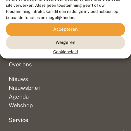
Duurzaam ontwikkeld door
Go2People
, ontworpen door
site verwerken. Als je geen toestemming geeft of uw
Blue Field Agency
toestemming intrekt, kan dit een nadelige invloed hebben op
Privacy
bepaalde functies en mogelijkheden.
Contact
Disclaimer
Accepteren
Sitemap
Veelgestelde vragen
Waarnemingen
Weigeren
Doneer
Cookiebeleid
Over ons
Nieuws
Nieuwsbrief
Agenda
Webshop
Service