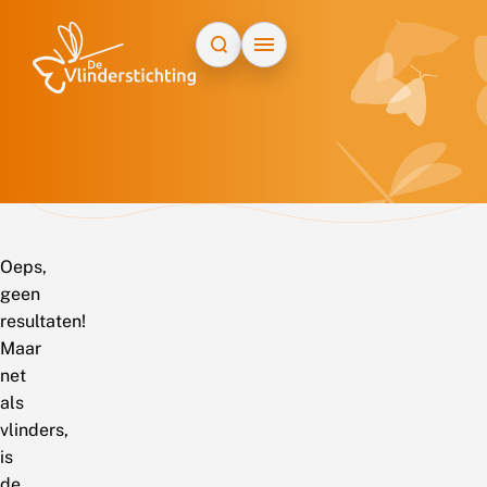
Doorgaan naar inhoud
Oeps,
geen
resultaten!
Maar
net
als
vlinders,
is
de