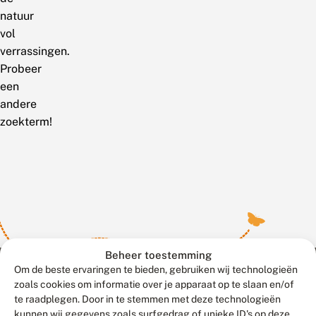
natuur
vol
verrassingen.
Probeer
een
andere
zoekterm!
Beheer toestemming
Om de beste ervaringen te bieden, gebruiken wij technologieën
zoals cookies om informatie over je apparaat op te slaan en/of
te raadplegen. Door in te stemmen met deze technologieën
Meld waarnemingen
© 2026 Vlinderstichting
kunnen wij gegevens zoals surfgedrag of unieke ID's op deze