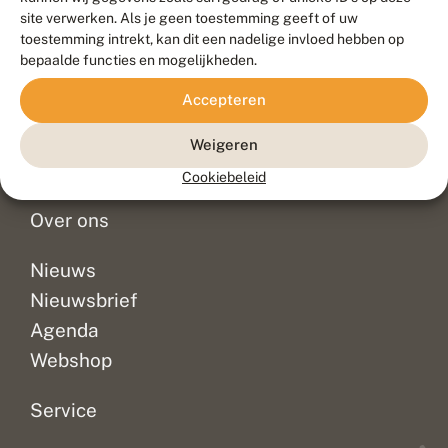
Duurzaam ontwikkeld door
Go2People
, ontworpen door
site verwerken. Als je geen toestemming geeft of uw
Blue Field Agency
toestemming intrekt, kan dit een nadelige invloed hebben op
Privacy
bepaalde functies en mogelijkheden.
Contact
Disclaimer
Accepteren
Sitemap
Veelgestelde vragen
Waarnemingen
Weigeren
Doneer
Cookiebeleid
Over ons
Nieuws
Nieuwsbrief
Agenda
Webshop
Service