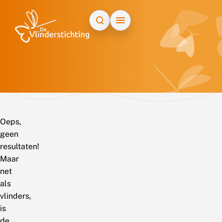
Doorgaan naar inhoud
Oeps,
geen
resultaten!
Maar
net
als
vlinders,
is
de