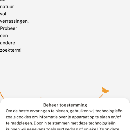
natuur
vol
verrassingen.
Probeer
een
andere
zoekterm!
Beheer toestemming
Om de beste ervaringen te bieden, gebruiken wij technologieën
zoals cookies om informatie over je apparaat op te slaan en/of
te raadplegen. Door in te stemmen met deze technologieën
Meld waarnemingen
© 2026 Vlinderstichting
kunnen wij gegevens zoals surfgedrag of unieke ID's op deze