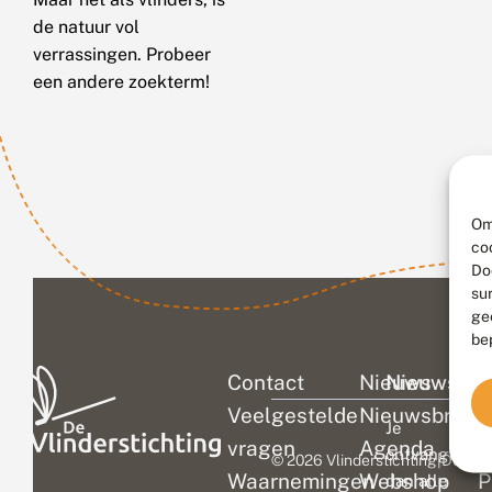
de natuur vol
verrassingen. Probeer
een andere zoekterm!
Om
co
Do
su
ge
be
Contact
Nieuws
Nieuwsbri
C
Veelgestelde
Nieuwsbrief
D
Je
vragen
Agenda
V
ontvangt
© 2026 Vlinderstichting
|
Duurza
Waarnemingen
Webshop
P
dan alle