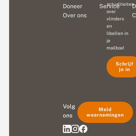
actualiteiten
Doneer
Service
D
over
Over ons
C
vlinders
en
libellen in
je
mailbox!
Schrijf
je in
Volg
Meld
ons
waarnemingen