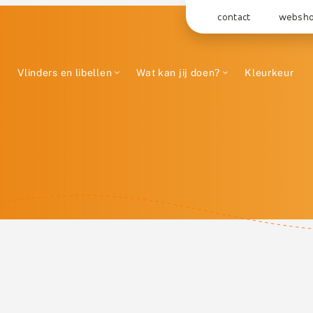
contact
websh
Vlinders en libellen
Wat kan jij doen?
Kleurkeur