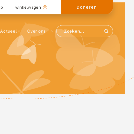
Doneren
op
winkelwagen
Actueel
Over ons