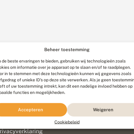
Beheer toestemming
 de beste ervaringen te bieden, gebruiken wij technologieën zoals
okies om informatie over je apparaat op te slaan en/of te raadplegen.
or in te stemmen met deze technologieën kunnen wij gegevens zoals
rfgedrag of unieke ID's op deze site verwerken. Als je geen toestemmi
eft of uw toestemming intrekt, kan dit een nadelige invloed hebben op
paalde functies en mogelijkheden.
ef
olofon
Accepteren
Weigeren
isclaimer
erantwoording
Cookiebeleid
am ontwikkeld door
Go2People
, ontworpen door
Blue Field Agency
|
Pr
rivacyverklaring