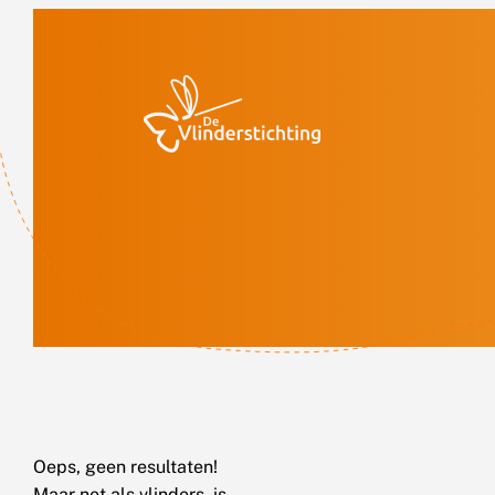
Doorgaan naar inhoud
Oeps, geen resultaten!
Maar net als vlinders, is