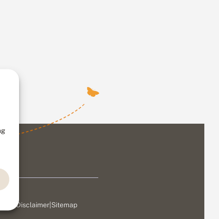
ng
ivacy
|
Disclaimer
|
Sitemap