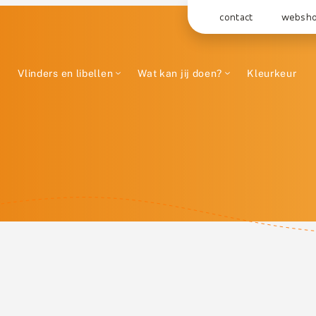
contact
websh
Vlinders en libellen
Wat kan jij doen?
Kleurkeur