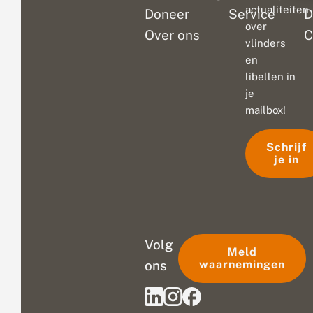
actualiteiten
Doneer
Service
D
over
Over ons
C
vlinders
en
libellen in
je
mailbox!
Schrijf
je in
Volg
Meld
ons
waarnemingen