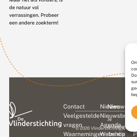
de natuur vol
verrassingen. Probeer
een andere zoekterm!
Om
co
Do
su
ge
be
Contact
Nieuws
Nieuwsbri
C
Veelgestelde
Nieuwsbrief
D
Je
vragen
Agenda
V
ontvangt
© 2026 Vlinderstichting
|
Duurza
Waarnemingen
Webshop
P
dan alle