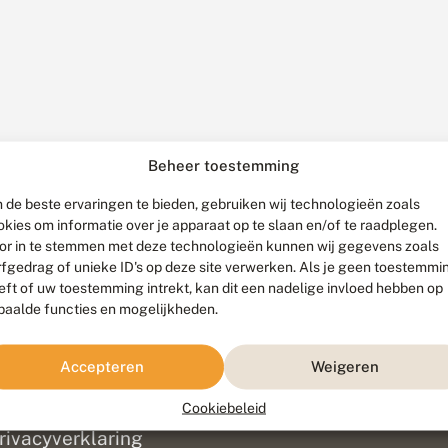
Beheer toestemming
 de beste ervaringen te bieden, gebruiken wij technologieën zoals
okies om informatie over je apparaat op te slaan en/of te raadplegen.
or in te stemmen met deze technologieën kunnen wij gegevens zoals
rfgedrag of unieke ID's op deze site verwerken. Als je geen toestemmi
eft of uw toestemming intrekt, kan dit een nadelige invloed hebben op
paalde functies en mogelijkheden.
ef
olofon
Accepteren
Weigeren
isclaimer
erantwoording
Cookiebeleid
am ontwikkeld door
Go2People
, ontworpen door
Blue Field Agency
|
Pr
rivacyverklaring