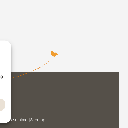
ng
ivacy
|
Disclaimer
|
Sitemap