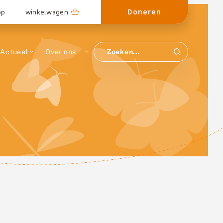
Doneren
op
winkelwagen
Actueel
Over ons