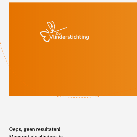
Doorgaan naar inhoud
Oeps, geen resultaten!
Maar net als vlinders, is