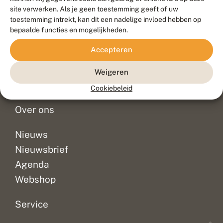
Duurzaam ontwikkeld door
Go2People
, ontworpen door
site verwerken. Als je geen toestemming geeft of uw
Blue Field Agency
toestemming intrekt, kan dit een nadelige invloed hebben op
Privacy
bepaalde functies en mogelijkheden.
Contact
Disclaimer
Accepteren
Sitemap
Veelgestelde vragen
Waarnemingen
Weigeren
Doneer
Cookiebeleid
Over ons
Nieuws
Nieuwsbrief
Agenda
Webshop
Service