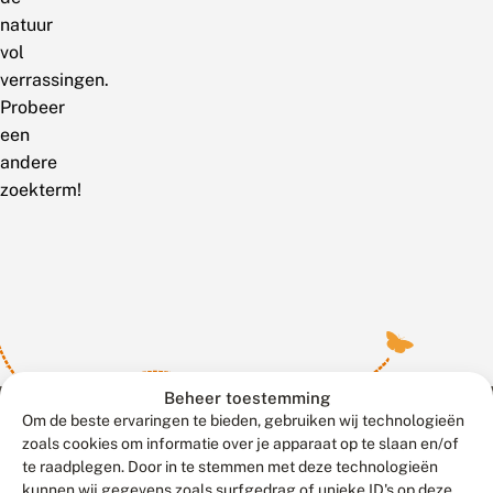
natuur
vol
verrassingen.
Probeer
een
andere
zoekterm!
Beheer toestemming
Om de beste ervaringen te bieden, gebruiken wij technologieën
zoals cookies om informatie over je apparaat op te slaan en/of
te raadplegen. Door in te stemmen met deze technologieën
Meld waarnemingen
© 2026 Vlinderstichting
kunnen wij gegevens zoals surfgedrag of unieke ID's op deze