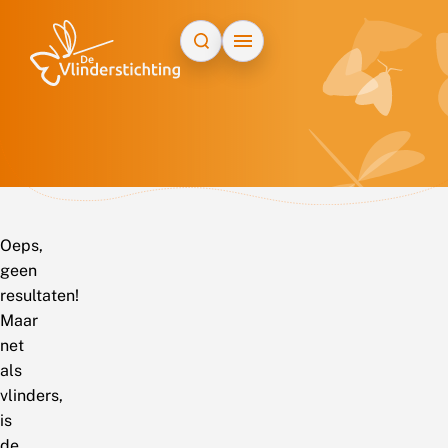
Doorgaan naar inhoud
Oeps,
geen
resultaten!
Maar
net
als
vlinders,
is
de