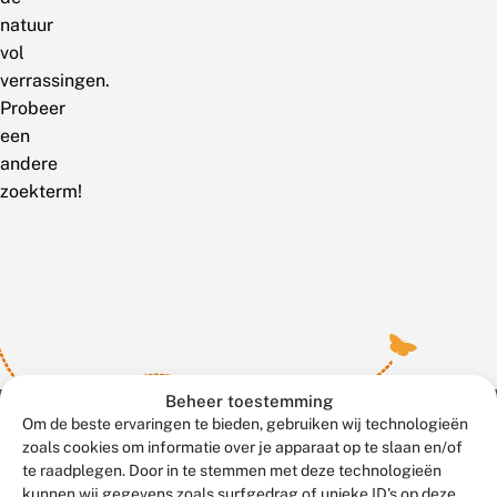
natuur
vol
verrassingen.
Probeer
een
andere
zoekterm!
Beheer toestemming
Om de beste ervaringen te bieden, gebruiken wij technologieën
zoals cookies om informatie over je apparaat op te slaan en/of
te raadplegen. Door in te stemmen met deze technologieën
Meld waarnemingen
© 2026 Vlinderstichting
kunnen wij gegevens zoals surfgedrag of unieke ID's op deze