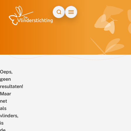
Doorgaan naar inhoud
Oeps,
geen
resultaten!
Maar
net
als
vlinders,
is
de