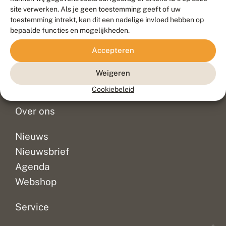
Duurzaam ontwikkeld door
Go2People
, ontworpen door
site verwerken. Als je geen toestemming geeft of uw
Blue Field Agency
toestemming intrekt, kan dit een nadelige invloed hebben op
Privacy
bepaalde functies en mogelijkheden.
Contact
Disclaimer
Accepteren
Sitemap
Veelgestelde vragen
Waarnemingen
Weigeren
Doneer
Cookiebeleid
Over ons
Nieuws
Nieuwsbrief
Agenda
Webshop
Service