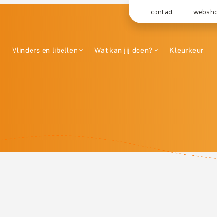
contact
websh
Vlinders en libellen
Wat kan jij doen?
Kleurkeur