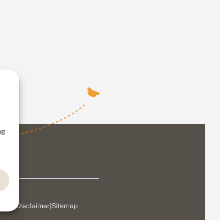
ng
ivacy
|
Disclaimer
|
Sitemap