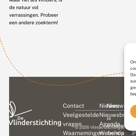
de natuur vol
verrassingen. Probeer
een andere zoekterm!
Om
co
Do
su
ge
be
Contact
Nieuws
Nieuwsbri
C
Veelgestelde
Nieuwsbrief
D
Je
vragen
Agenda
V
ontvangt
© 2026 Vlinderstichting
|
Duurza
Waarnemingen
Webshop
P
dan alle