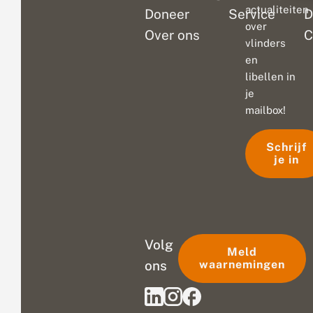
actualiteiten
Doneer
Service
D
over
Over ons
C
vlinders
en
libellen in
je
mailbox!
Schrijf
je in
Volg
Meld
ons
waarnemingen