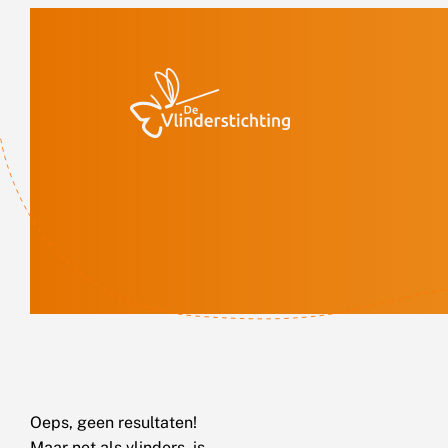
Doorgaan naar inhoud
Oeps, geen resultaten!
Maar net als vlinders, is