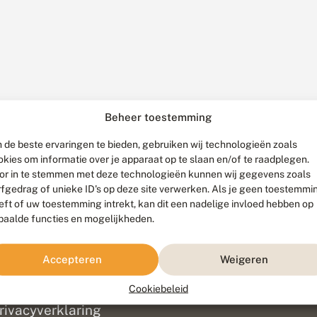
Beheer toestemming
 de beste ervaringen te bieden, gebruiken wij technologieën zoals
okies om informatie over je apparaat op te slaan en/of te raadplegen.
or in te stemmen met deze technologieën kunnen wij gegevens zoals
rfgedrag of unieke ID's op deze site verwerken. Als je geen toestemmi
eft of uw toestemming intrekt, kan dit een nadelige invloed hebben op
paalde functies en mogelijkheden.
ef
olofon
Accepteren
Weigeren
isclaimer
erantwoording
Cookiebeleid
am ontwikkeld door
Go2People
, ontworpen door
Blue Field Agency
|
Pr
rivacyverklaring