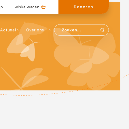
Doneren
op
winkelwagen
Actueel
Over ons