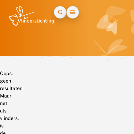
Doorgaan naar inhoud
Oeps,
geen
resultaten!
Maar
net
als
vlinders,
is
de