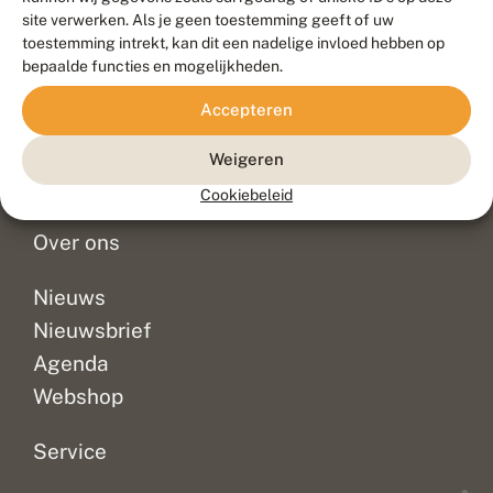
Duurzaam ontwikkeld door
Go2People
, ontworpen door
site verwerken. Als je geen toestemming geeft of uw
Blue Field Agency
toestemming intrekt, kan dit een nadelige invloed hebben op
Privacy
bepaalde functies en mogelijkheden.
Contact
Disclaimer
Accepteren
Sitemap
Veelgestelde vragen
Waarnemingen
Weigeren
Doneer
Cookiebeleid
Over ons
Nieuws
Nieuwsbrief
Agenda
Webshop
Service