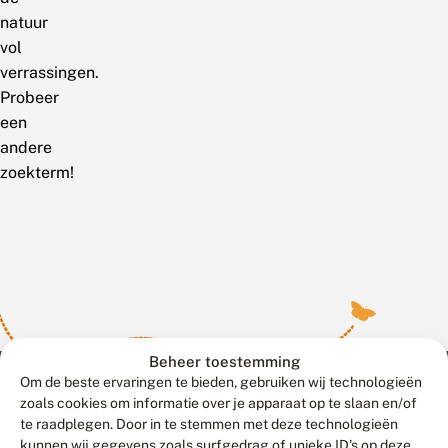
natuur
vol
verrassingen.
Probeer
een
andere
zoekterm!
Beheer toestemming
Om de beste ervaringen te bieden, gebruiken wij technologieën
zoals cookies om informatie over je apparaat op te slaan en/of
te raadplegen. Door in te stemmen met deze technologieën
Meld waarnemingen
© 2026 Vlinderstichting
kunnen wij gegevens zoals surfgedrag of unieke ID's op deze