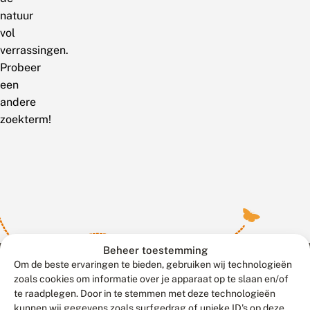
natuur
vol
verrassingen.
Probeer
een
andere
zoekterm!
Beheer toestemming
Om de beste ervaringen te bieden, gebruiken wij technologieën
zoals cookies om informatie over je apparaat op te slaan en/of
te raadplegen. Door in te stemmen met deze technologieën
Meld waarnemingen
© 2026 Vlinderstichting
kunnen wij gegevens zoals surfgedrag of unieke ID's op deze