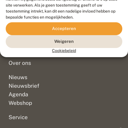
Duurzaam ontwikkeld door
Go2People
, ontworpen door
site verwerken. Als je geen toestemming geeft of uw
Blue Field Agency
toestemming intrekt, kan dit een nadelige invloed hebben op
Privacy
bepaalde functies en mogelijkheden.
Contact
Disclaimer
Accepteren
Sitemap
Veelgestelde vragen
Waarnemingen
Weigeren
Doneer
Cookiebeleid
Over ons
Nieuws
Nieuwsbrief
Agenda
Webshop
Service