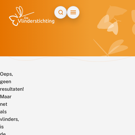
Doorgaan naar inhoud
Oeps,
geen
resultaten!
Maar
net
als
vlinders,
is
de