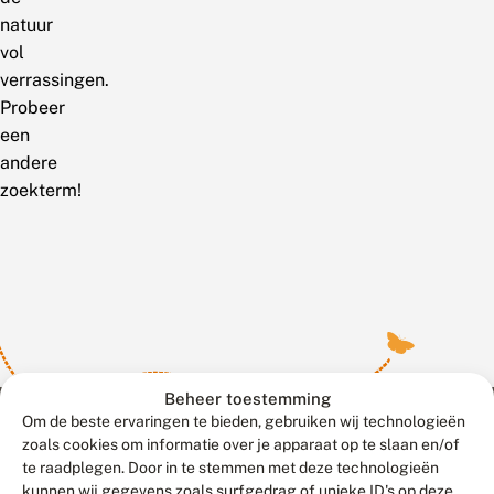
natuur
vol
verrassingen.
Probeer
een
andere
zoekterm!
Beheer toestemming
Om de beste ervaringen te bieden, gebruiken wij technologieën
zoals cookies om informatie over je apparaat op te slaan en/of
te raadplegen. Door in te stemmen met deze technologieën
Meld waarnemingen
© 2026 Vlinderstichting
kunnen wij gegevens zoals surfgedrag of unieke ID's op deze