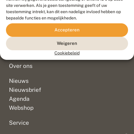
Duurzaam ontwikkeld door
Go2People
, ontworpen door
site verwerken. Als je geen toestemming geeft of uw
Blue Field Agency
toestemming intrekt, kan dit een nadelige invloed hebben op
Privacy
bepaalde functies en mogelijkheden.
Contact
Disclaimer
Accepteren
Sitemap
Veelgestelde vragen
Waarnemingen
Weigeren
Doneer
Cookiebeleid
Over ons
Nieuws
Nieuwsbrief
Agenda
Webshop
Service