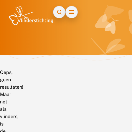
Doorgaan naar inhoud
Oeps,
geen
resultaten!
Maar
net
als
vlinders,
is
de