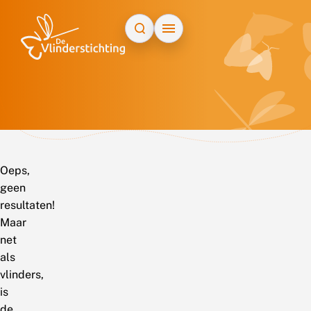
Doorgaan naar inhoud
Oeps,
geen
resultaten!
Maar
net
als
vlinders,
is
de