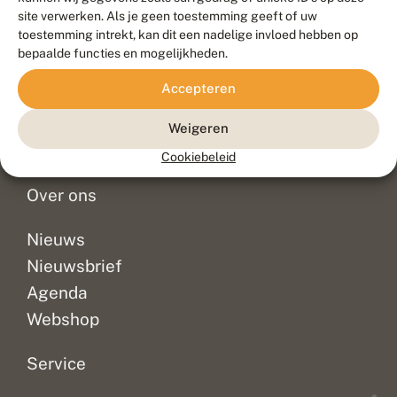
Duurzaam ontwikkeld door
Go2People
, ontworpen door
site verwerken. Als je geen toestemming geeft of uw
Blue Field Agency
toestemming intrekt, kan dit een nadelige invloed hebben op
Privacy
bepaalde functies en mogelijkheden.
Contact
Disclaimer
Accepteren
Sitemap
Veelgestelde vragen
Waarnemingen
Weigeren
Doneer
Cookiebeleid
Over ons
Nieuws
Nieuwsbrief
Agenda
Webshop
Service