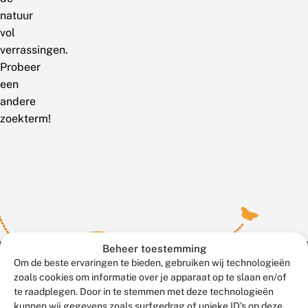
natuur
vol
verrassingen.
Probeer
een
andere
zoekterm!
Beheer toestemming
Om de beste ervaringen te bieden, gebruiken wij technologieën
zoals cookies om informatie over je apparaat op te slaan en/of
te raadplegen. Door in te stemmen met deze technologieën
Meld waarnemingen
© 2026 Vlinderstichting
kunnen wij gegevens zoals surfgedrag of unieke ID's op deze