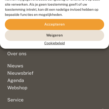
Duurzaam ontwikkeld door
Go2People
, ontworpen door
site verwerken. Als je geen toestemming geeft of uw
Blue Field Agency
toestemming intrekt, kan dit een nadelige invloed hebben op
Privacy
bepaalde functies en mogelijkheden.
Contact
Disclaimer
Accepteren
Sitemap
Veelgestelde vragen
Waarnemingen
Weigeren
Doneer
Cookiebeleid
Over ons
Nieuws
Nieuwsbrief
Agenda
Webshop
Service