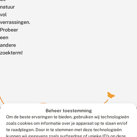
natuur
vol
verrassingen.
Probeer
een
andere
zoekterm!
Beheer toestemming
Om de beste ervaringen te bieden, gebruiken wij technologieën
zoals cookies om informatie over je apparaat op te slaan en/of
te raadplegen. Door in te stemmen met deze technologieën
Meld waarnemingen
© 2026 Vlinderstichting
kunnen wij gegevens zoals surfgedrag of unieke ID's op deze