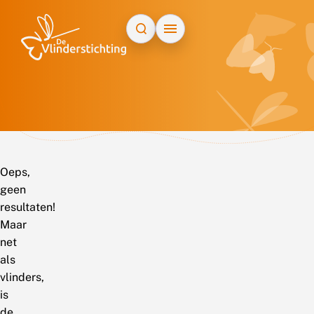
Doorgaan naar inhoud
Oeps,
geen
resultaten!
Maar
net
als
vlinders,
is
de