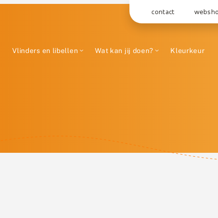
contact
websh
Vlinders en libellen
Wat kan jij doen?
Kleurkeur