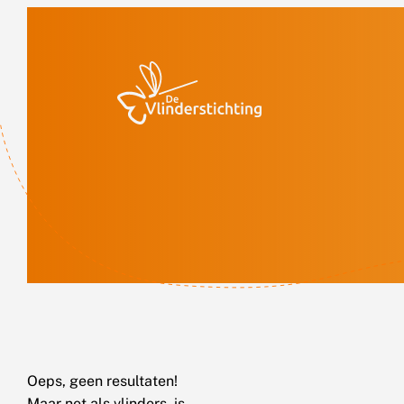
Doorgaan naar inhoud
Oeps, geen resultaten!
Maar net als vlinders, is