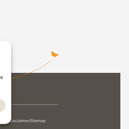
ng
ivacy
|
Disclaimer
|
Sitemap