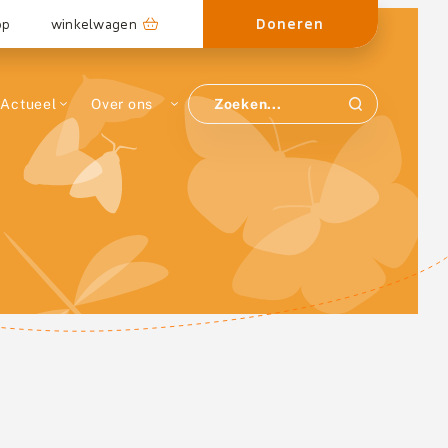
Doneren
op
winkelwagen
Actueel
Over ons