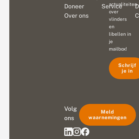
actualiteiten
Doneer
Service
D
over
Over ons
C
vlinders
en
libellen in
je
mailbox!
Schrijf
je in
Volg
Meld
ons
waarnemingen