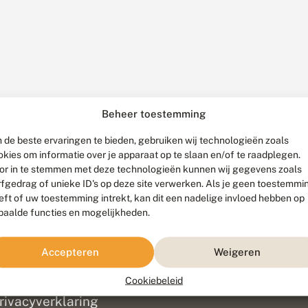
Beheer toestemming
 de beste ervaringen te bieden, gebruiken wij technologieën zoals
okies om informatie over je apparaat op te slaan en/of te raadplegen.
or in te stemmen met deze technologieën kunnen wij gegevens zoals
rfgedrag of unieke ID's op deze site verwerken. Als je geen toestemmi
eft of uw toestemming intrekt, kan dit een nadelige invloed hebben op
paalde functies en mogelijkheden.
ef
olofon
Accepteren
Weigeren
isclaimer
erantwoording
Cookiebeleid
am ontwikkeld door
Go2People
, ontworpen door
Blue Field Agency
|
Pr
rivacyverklaring