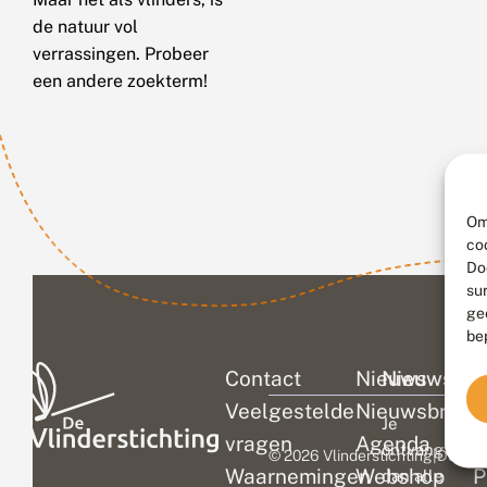
de natuur vol
verrassingen. Probeer
een andere zoekterm!
Om
co
Do
su
ge
be
Contact
Nieuws
Nieuwsbri
C
Veelgestelde
Nieuwsbrief
D
Je
vragen
Agenda
V
ontvangt
© 2026 Vlinderstichting
|
Duurza
Waarnemingen
Webshop
P
dan alle