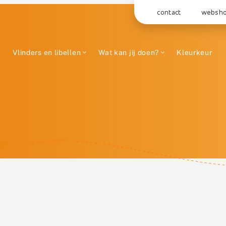
contact
websh
Vlinders en libellen
Wat kan jij doen?
Kleurkeur