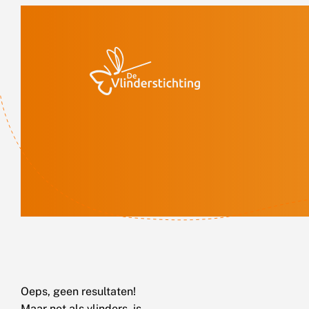
Doorgaan naar inhoud
Oeps, geen resultaten!
Maar net als vlinders, is