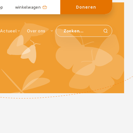
Doneren
op
winkelwagen
Actueel
Over ons