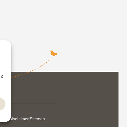
ng
ivacy
|
Disclaimer
|
Sitemap