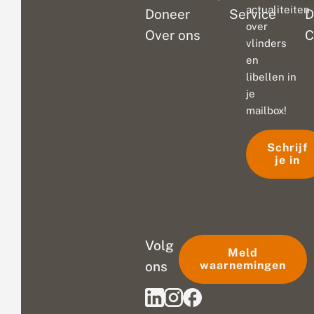
actualiteiten
Doneer
Service
D
over
Over ons
C
vlinders
en
libellen in
je
mailbox!
Schrijf
je in
Volg
Meld
ons
waarnemingen