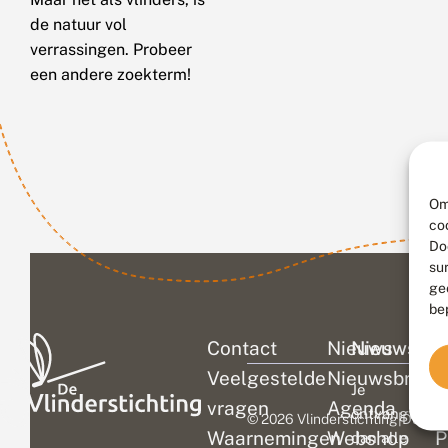
de natuur vol
verrassingen. Probeer
een andere zoekterm!
Om
co
Do
su
ge
be
Contact
Nieuws
Nieuwsbri
C
Veelgestelde
Nieuwsbrief
D
Je
vragen
Agenda
V
ontvangt
© 2026 Vlinderstichting
|
Duurza
Waarnemingen
Webshop
P
dan alle