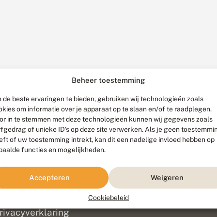
Beheer toestemming
 de beste ervaringen te bieden, gebruiken wij technologieën zoals
okies om informatie over je apparaat op te slaan en/of te raadplegen.
or in te stemmen met deze technologieën kunnen wij gegevens zoals
rfgedrag of unieke ID's op deze site verwerken. Als je geen toestemmi
eft of uw toestemming intrekt, kan dit een nadelige invloed hebben op
paalde functies en mogelijkheden.
ef
olofon
Accepteren
Weigeren
isclaimer
erantwoording
Cookiebeleid
am ontwikkeld door
Go2People
, ontworpen door
Blue Field Agency
|
Pr
rivacyverklaring