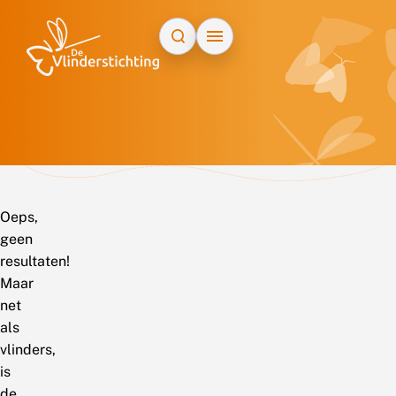
Doorgaan naar inhoud
Oeps,
geen
resultaten!
Maar
net
als
vlinders,
is
de