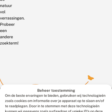
natuur
vol
verrassingen.
Probeer
een
andere
zoekterm!
Beheer toestemming
Om de beste ervaringen te bieden, gebruiken wij technologieën
zoals cookies om informatie over je apparaat op te slaan en/of
te raadplegen. Door in te stemmen met deze technologieën
Meld waarnemingen
© 2026 Vlinderstichting
kunnen wij gegevens zoals surfgedrag of unieke ID's op deze