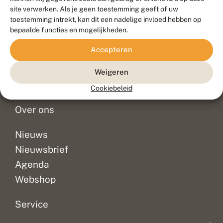
Duurzaam ontwikkeld door
Go2People
, ontworpen door
site verwerken. Als je geen toestemming geeft of uw
Blue Field Agency
toestemming intrekt, kan dit een nadelige invloed hebben op
Privacy
bepaalde functies en mogelijkheden.
Contact
Disclaimer
Accepteren
Sitemap
Veelgestelde vragen
Waarnemingen
Weigeren
Doneer
Cookiebeleid
Over ons
Nieuws
Nieuwsbrief
Agenda
Webshop
Service