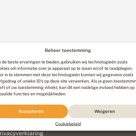
Beheer toestemming
 de beste ervaringen te bieden, gebruiken wij technologieën zoals
okies om informatie over je apparaat op te slaan en/of te raadplegen.
or in te stemmen met deze technologieën kunnen wij gegevens zoals
rfgedrag of unieke ID's op deze site verwerken. Als je geen toestemmi
eft of uw toestemming intrekt, kan dit een nadelige invloed hebben op
paalde functies en mogelijkheden.
ef
olofon
Accepteren
Weigeren
isclaimer
erantwoording
Cookiebeleid
am ontwikkeld door
Go2People
, ontworpen door
Blue Field Agency
|
Pr
rivacyverklaring