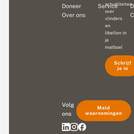
actualiteiten
Doneer
Service
D
over
Over ons
C
vlinders
en
libellen in
je
mailbox!
Schrijf
je in
Volg
Meld
ons
waarnemingen