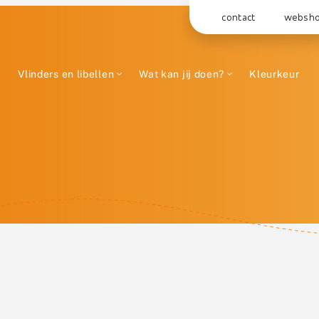
contact
websh
Vlinders en libellen
Wat kan jij doen?
Kleurkeur