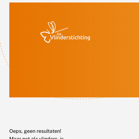
Doorgaan naar inhoud
Oeps, geen resultaten!
Maar net als vlinders, is