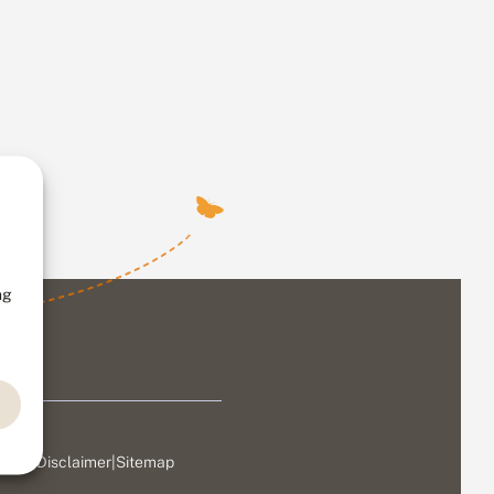
ng
ivacy
|
Disclaimer
|
Sitemap