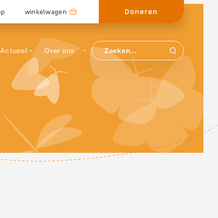
Doneren
op
winkelwagen
Actueel
Over ons