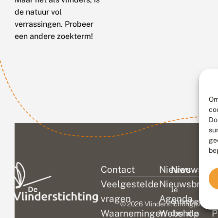
de natuur vol
verrassingen. Probeer
een andere zoekterm!
Om
co
Do
su
ge
be
Contact
Nieuws
Nieuwsbri
C
Veelgestelde
Nieuwsbrief
D
Je
vragen
Agenda
V
ontvangt
© 2026 Vlinderstichting
|
Duurza
Waarnemingen
Webshop
P
dan alle