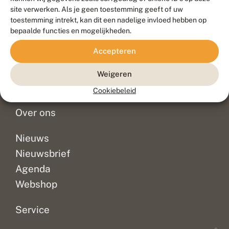
Duurzaam ontwikkeld door
Go2People
, ontworpen door
site verwerken. Als je geen toestemming geeft of uw
Blue Field Agency
toestemming intrekt, kan dit een nadelige invloed hebben op
Privacy
bepaalde functies en mogelijkheden.
Contact
Disclaimer
Accepteren
Sitemap
Veelgestelde vragen
Waarnemingen
Weigeren
Doneer
Cookiebeleid
Over ons
Nieuws
Nieuwsbrief
Agenda
Webshop
Service