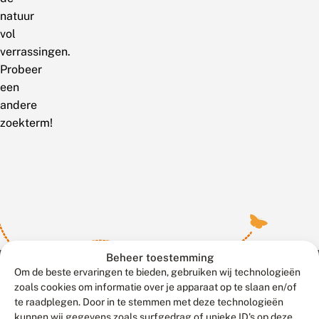
natuur
vol
verrassingen.
Probeer
een
andere
zoekterm!
Beheer toestemming
Om de beste ervaringen te bieden, gebruiken wij technologieën
zoals cookies om informatie over je apparaat op te slaan en/of
te raadplegen. Door in te stemmen met deze technologieën
Meld waarnemingen
© 2026 Vlinderstichting
kunnen wij gegevens zoals surfgedrag of unieke ID's op deze