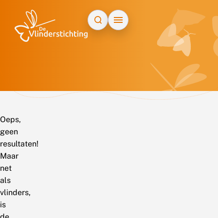
Doorgaan naar inhoud
Oeps,
geen
resultaten!
Maar
net
als
vlinders,
is
de