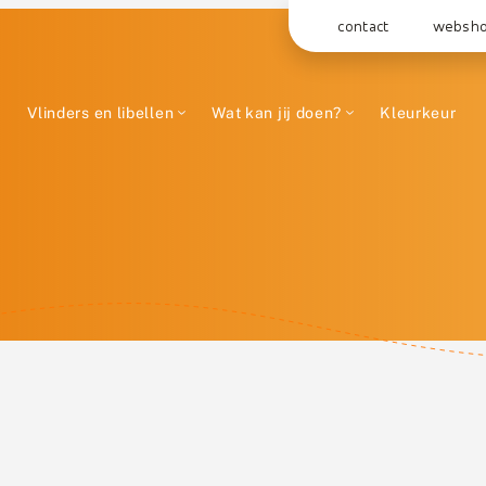
contact
websh
Vlinders en libellen
Wat kan jij doen?
Kleurkeur