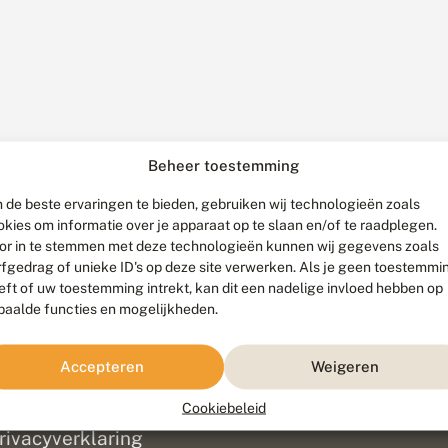
Beheer toestemming
 de beste ervaringen te bieden, gebruiken wij technologieën zoals
okies om informatie over je apparaat op te slaan en/of te raadplegen.
or in te stemmen met deze technologieën kunnen wij gegevens zoals
rfgedrag of unieke ID's op deze site verwerken. Als je geen toestemmi
eft of uw toestemming intrekt, kan dit een nadelige invloed hebben op
paalde functies en mogelijkheden.
ef
olofon
Accepteren
Weigeren
isclaimer
erantwoording
Cookiebeleid
am ontwikkeld door
Go2People
, ontworpen door
Blue Field Agency
|
Pr
rivacyverklaring