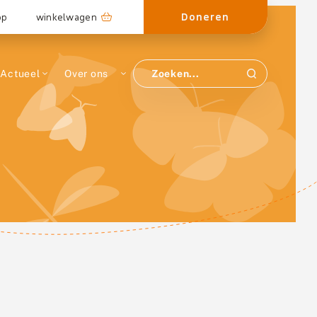
Doneren
op
winkelwagen
Actueel
Over ons