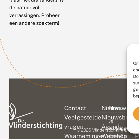
de natuur vol
verrassingen. Probeer
een andere zoekterm!
Om
co
Do
su
ge
be
Contact
Nieuws
Nieuwsbri
C
Veelgestelde
Nieuwsbrief
D
Je
vragen
Agenda
V
ontvangt
© 2026 Vlinderstichting
|
Duurza
Waarnemingen
Webshop
P
dan alle