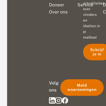
actualiteiten
Doneer
Service
D
over
Over ons
C
vlinders
en
libellen in
je
mailbox!
Schrijf
je in
Volg
Meld
ons
waarnemingen