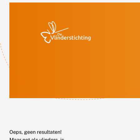
Doorgaan naar inhoud
Oeps, geen resultaten!
Maar net als vlinders, is