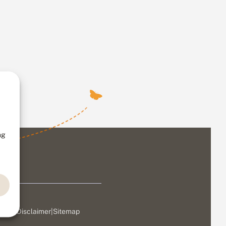
ng
ivacy
|
Disclaimer
|
Sitemap