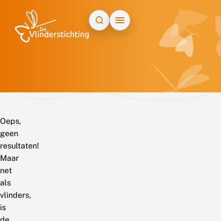
Doorgaan naar inhoud
Oeps,
geen
resultaten!
Maar
net
als
vlinders,
is
de