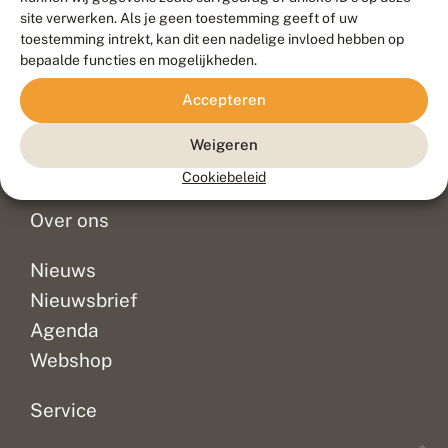
Duurzaam ontwikkeld door
Go2People
, ontworpen door
site verwerken. Als je geen toestemming geeft of uw
Blue Field Agency
toestemming intrekt, kan dit een nadelige invloed hebben op
Privacy
bepaalde functies en mogelijkheden.
Contact
Disclaimer
Accepteren
Sitemap
Veelgestelde vragen
Waarnemingen
Weigeren
Doneer
Cookiebeleid
Over ons
Nieuws
Nieuwsbrief
Agenda
Webshop
Service