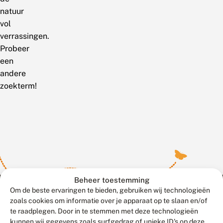
natuur
vol
verrassingen.
Probeer
een
andere
zoekterm!
Beheer toestemming
Om de beste ervaringen te bieden, gebruiken wij technologieën
zoals cookies om informatie over je apparaat op te slaan en/of
te raadplegen. Door in te stemmen met deze technologieën
Meld waarnemingen
© 2026 Vlinderstichting
kunnen wij gegevens zoals surfgedrag of unieke ID's op deze