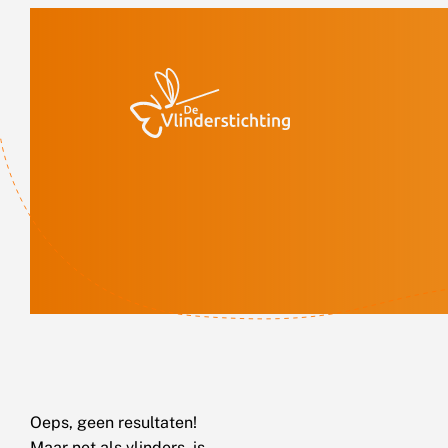
Doorgaan naar inhoud
Oeps, geen resultaten!
Maar net als vlinders, is