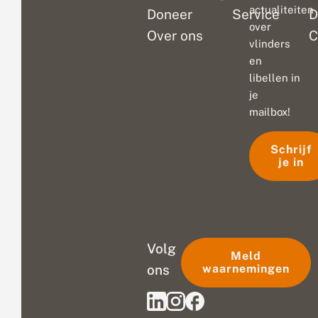
actualiteiten
Doneer
Service
D
over
Over ons
C
vlinders
en
libellen in
je
mailbox!
Schrijf
je in
Volg
Meld
ons
waarnemingen