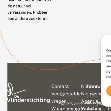
de natuur vol
verrassingen. Probeer
een andere zoekterm!
Om
co
Do
su
ge
be
Contact
Nieuws
Nieuwsbri
C
Veelgestelde
Nieuwsbrief
D
Je
vragen
Agenda
V
ontvangt
© 2026 Vlinderstichting
|
Duurza
Waarnemingen
Webshop
P
dan alle