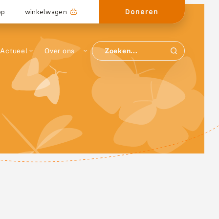
Doneren
op
winkelwagen
Actueel
Over ons