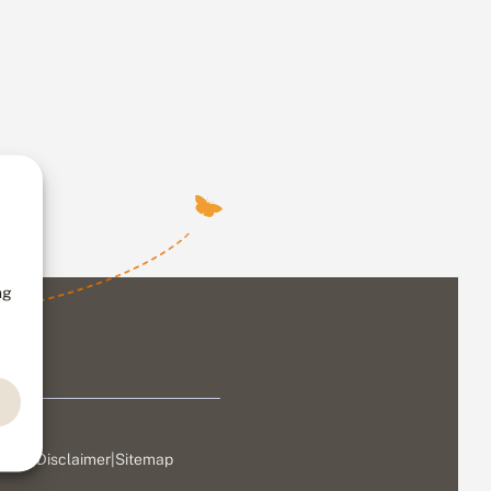
ng
ivacy
|
Disclaimer
|
Sitemap