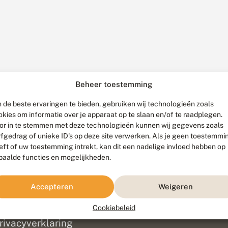
Beheer toestemming
 de beste ervaringen te bieden, gebruiken wij technologieën zoals
okies om informatie over je apparaat op te slaan en/of te raadplegen.
or in te stemmen met deze technologieën kunnen wij gegevens zoals
rfgedrag of unieke ID's op deze site verwerken. Als je geen toestemmi
eft of uw toestemming intrekt, kan dit een nadelige invloed hebben op
paalde functies en mogelijkheden.
ef
olofon
Accepteren
Weigeren
isclaimer
erantwoording
Cookiebeleid
am ontwikkeld door
Go2People
, ontworpen door
Blue Field Agency
|
Pr
rivacyverklaring