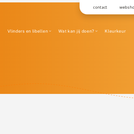
contact
websh
Vlinders en libellen
Wat kan jij doen?
Kleurkeur