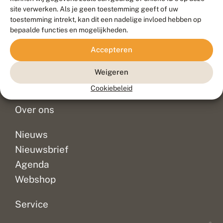
Duurzaam ontwikkeld door
Go2People
, ontworpen door
site verwerken. Als je geen toestemming geeft of uw
Blue Field Agency
toestemming intrekt, kan dit een nadelige invloed hebben op
Privacy
bepaalde functies en mogelijkheden.
Contact
Disclaimer
Accepteren
Sitemap
Veelgestelde vragen
Waarnemingen
Weigeren
Doneer
Cookiebeleid
Over ons
Nieuws
Nieuwsbrief
Agenda
Webshop
Service