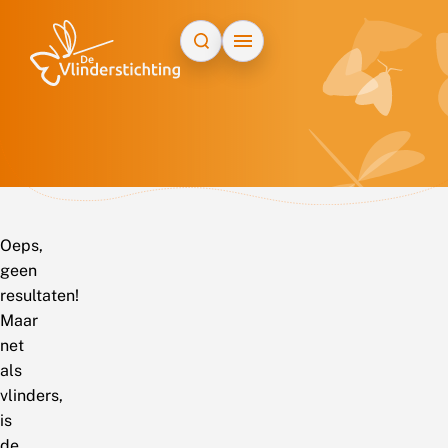
Doorgaan naar inhoud
Oeps,
geen
resultaten!
Maar
net
als
vlinders,
is
de