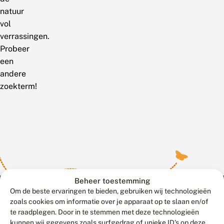
natuur
vol
verrassingen.
Probeer
een
andere
zoekterm!
Beheer toestemming
Om de beste ervaringen te bieden, gebruiken wij technologieën
zoals cookies om informatie over je apparaat op te slaan en/of
te raadplegen. Door in te stemmen met deze technologieën
Meld waarnemingen
© 2026 Vlinderstichting
kunnen wij gegevens zoals surfgedrag of unieke ID's op deze