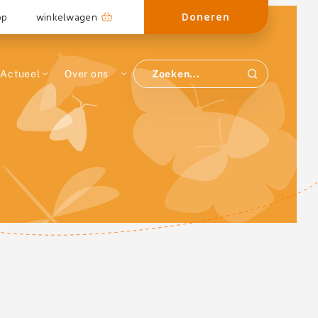
Doneren
op
winkelwagen
Actueel
Over ons