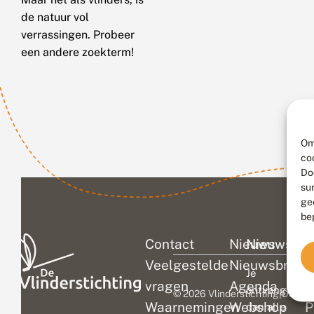
de natuur vol
verrassingen. Probeer
een andere zoekterm!
Om
co
Do
su
ge
be
Contact
Nieuws
Nieuwsbri
C
Veelgestelde
Nieuwsbrief
D
Je
vragen
Agenda
V
ontvangt
© 2026 Vlinderstichting
|
Duurza
Waarnemingen
Webshop
P
dan alle