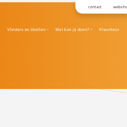
contact
websh
Vlinders en libellen
Wat kan jij doen?
Kleurkeur