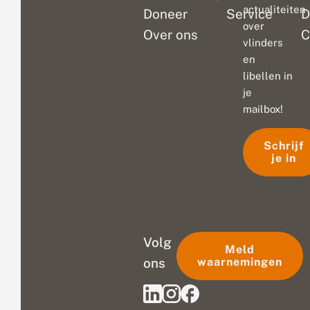
actualiteiten
Doneer
Service
D
over
Over ons
C
vlinders
en
libellen in
je
mailbox!
Schrijf
je in
Volg
Meld
ons
waarnemingen