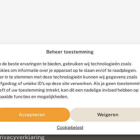
Beheer toestemming
 de beste ervaringen te bieden, gebruiken wij technologieën zoals
okies om informatie over je apparaat op te slaan en/of te raadplegen.
or in te stemmen met deze technologieën kunnen wij gegevens zoals
rfgedrag of unieke ID's op deze site verwerken. Als je geen toestemmi
eft of uw toestemming intrekt, kan dit een nadelige invloed hebben op
paalde functies en mogelijkheden.
ef
olofon
Accepteren
Weigeren
isclaimer
erantwoording
Cookiebeleid
am ontwikkeld door
Go2People
, ontworpen door
Blue Field Agency
|
Pr
rivacyverklaring