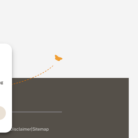
ng
ivacy
|
Disclaimer
|
Sitemap