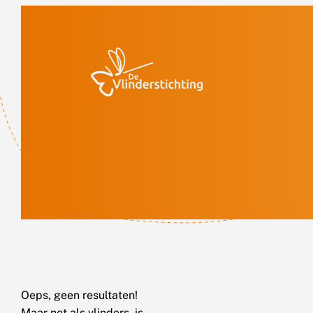
Doorgaan naar inhoud
Oeps, geen resultaten!
Maar net als vlinders, is