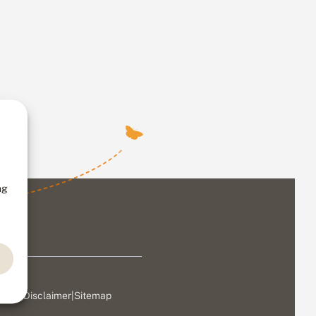
ng
ivacy
|
Disclaimer
|
Sitemap