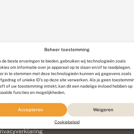
Beheer toestemming
 de beste ervaringen te bieden, gebruiken wij technologieën zoals
okies om informatie over je apparaat op te slaan en/of te raadplegen.
or in te stemmen met deze technologieën kunnen wij gegevens zoals
rfgedrag of unieke ID's op deze site verwerken. Als je geen toestemmi
eft of uw toestemming intrekt, kan dit een nadelige invloed hebben op
paalde functies en mogelijkheden.
ef
olofon
Accepteren
Weigeren
isclaimer
erantwoording
Cookiebeleid
am ontwikkeld door
Go2People
, ontworpen door
Blue Field Agency
|
Pr
rivacyverklaring