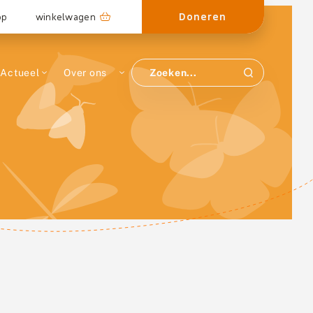
Doneren
op
winkelwagen
Actueel
Over ons