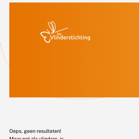
Doorgaan naar inhoud
Oeps, geen resultaten!
Maar net als vlinders, is