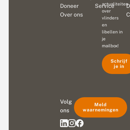
actualiteiten
Doneer
Service
D
over
Over ons
C
vlinders
en
libellen in
je
mailbox!
Schrijf
je in
Volg
Meld
ons
waarnemingen