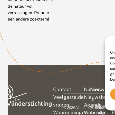
de natuur vol
verrassingen. Probeer
een andere zoekterm!
Om
co
Do
su
ge
be
Contact
Nieuws
Nieuwsbri
C
Veelgestelde
Nieuwsbrief
D
Je
vragen
Agenda
V
ontvangt
© 2026 Vlinderstichting
|
Duurza
Waarnemingen
Webshop
P
dan alle