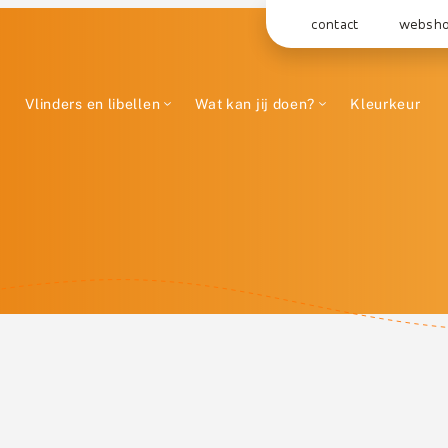
contact
websh
Vlinders en libellen
Wat kan jij doen?
Kleurkeur