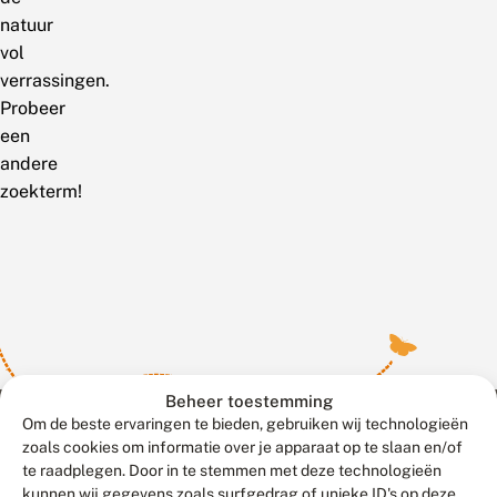
natuur
vol
verrassingen.
Probeer
een
andere
zoekterm!
Beheer toestemming
Om de beste ervaringen te bieden, gebruiken wij technologieën
zoals cookies om informatie over je apparaat op te slaan en/of
te raadplegen. Door in te stemmen met deze technologieën
Meld waarnemingen
© 2026 Vlinderstichting
kunnen wij gegevens zoals surfgedrag of unieke ID's op deze