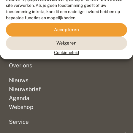
Duurzaam ontwikkeld door
Go2People
, ontworpen door
site verwerken. Als je geen toestemming geeft of uw
Blue Field Agency
toestemming intrekt, kan dit een nadelige invloed hebben op
Privacy
bepaalde functies en mogelijkheden.
Contact
Disclaimer
Accepteren
Sitemap
Veelgestelde vragen
Waarnemingen
Weigeren
Doneer
Cookiebeleid
Over ons
Nieuws
Nieuwsbrief
Agenda
Webshop
Service