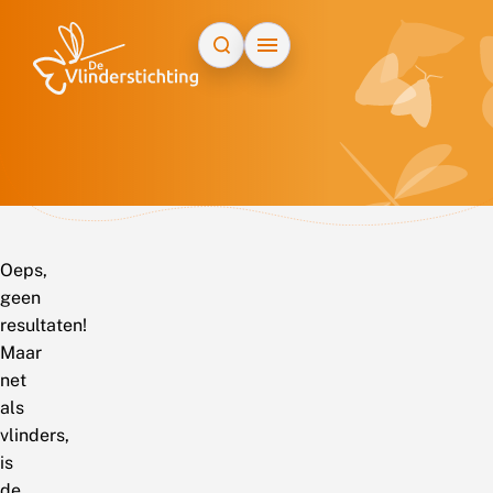
Doorgaan naar inhoud
Oeps,
geen
resultaten!
Maar
net
als
vlinders,
is
de