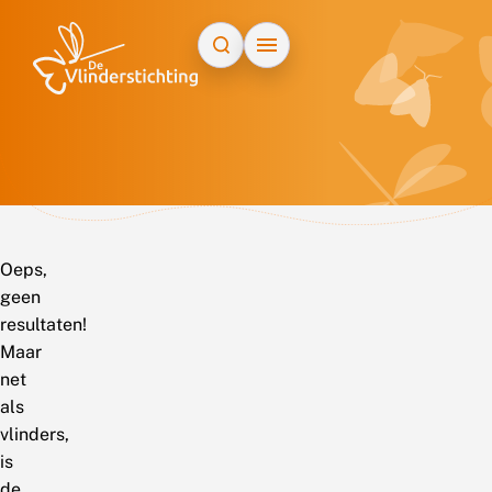
Doorgaan naar inhoud
Oeps,
geen
resultaten!
Maar
net
als
vlinders,
is
de