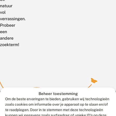
natuur
vol
verrassingen.
Probeer
een
andere
zoekterm!
Beheer toestemming
Om de beste ervaringen te bieden, gebruiken wij technologieën
zoals cookies om informatie over je apparaat op te slaan en/of
te raadplegen. Door in te stemmen met deze technologieën
Meld waarnemingen
© 2026 Vlinderstichting
kunnen wij gegevens zoals surfgedrag of unieke ID's op deze