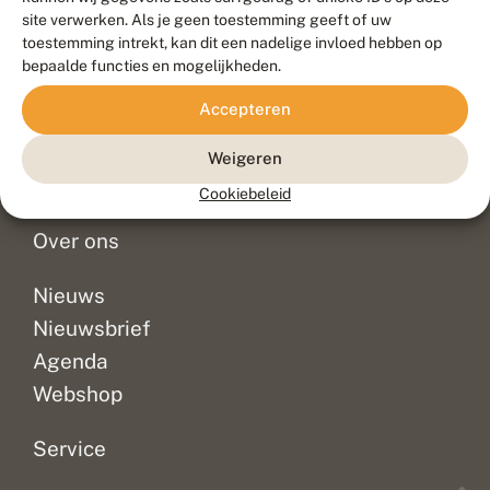
Duurzaam ontwikkeld door
Go2People
, ontworpen door
site verwerken. Als je geen toestemming geeft of uw
Blue Field Agency
toestemming intrekt, kan dit een nadelige invloed hebben op
Privacy
bepaalde functies en mogelijkheden.
Contact
Disclaimer
Accepteren
Sitemap
Veelgestelde vragen
Waarnemingen
Weigeren
Doneer
Cookiebeleid
Over ons
Nieuws
Nieuwsbrief
Agenda
Webshop
Service