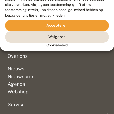
Duurzaam ontwikkeld door
Go2People
, ontworpen door
site verwerken. Als je geen toestemming geeft of uw
Blue Field Agency
toestemming intrekt, kan dit een nadelige invloed hebben op
Privacy
bepaalde functies en mogelijkheden.
Contact
Disclaimer
Accepteren
Sitemap
Veelgestelde vragen
Waarnemingen
Weigeren
Doneer
Cookiebeleid
Over ons
Nieuws
Nieuwsbrief
Agenda
Webshop
Service