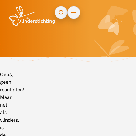
Doorgaan naar inhoud
Oeps,
geen
resultaten!
Maar
net
als
vlinders,
is
de