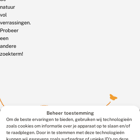
natuur
vol
verrassingen.
Probeer
een
andere
zoekterm!
Beheer toestemming
Om de beste ervaringen te bieden, gebruiken wij technologieën
zoals cookies om informatie over je apparaat op te slaan en/of
te raadplegen. Door in te stemmen met deze technologieën
Meld waarnemingen
© 2026 Vlinderstichting
kunnen wij gegevens zoals surfgedrag of unieke ID's op deze