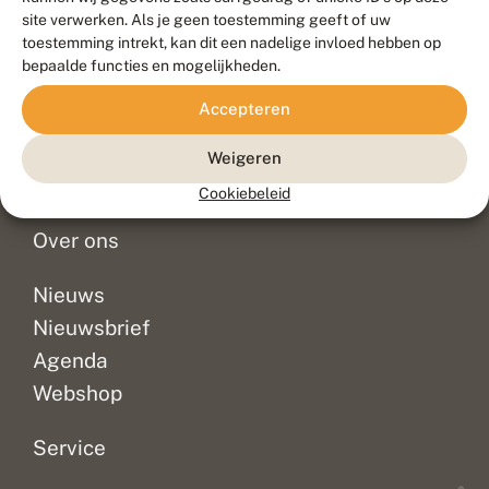
Duurzaam ontwikkeld door
Go2People
, ontworpen door
site verwerken. Als je geen toestemming geeft of uw
Blue Field Agency
toestemming intrekt, kan dit een nadelige invloed hebben op
Privacy
bepaalde functies en mogelijkheden.
Contact
Disclaimer
Accepteren
Sitemap
Veelgestelde vragen
Waarnemingen
Weigeren
Doneer
Cookiebeleid
Over ons
Nieuws
Nieuwsbrief
Agenda
Webshop
Service