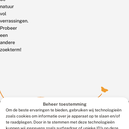
natuur
vol
verrassingen.
Probeer
een
andere
zoekterm!
Beheer toestemming
Om de beste ervaringen te bieden, gebruiken wij technologieën
zoals cookies om informatie over je apparaat op te slaan en/of
te raadplegen. Door in te stemmen met deze technologieën
Meld waarnemingen
© 2026 Vlinderstichting
kunnen wij gegevens zoals surfgedrag of unieke ID's op deze