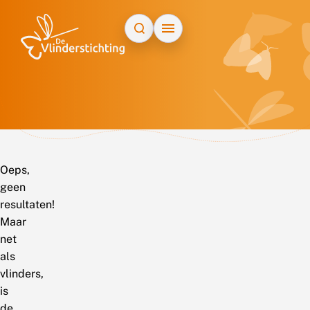
Doorgaan naar inhoud
Oeps,
geen
resultaten!
Maar
net
als
vlinders,
is
de