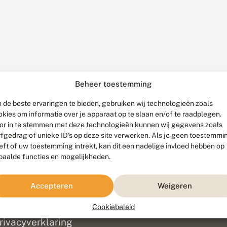
Beheer toestemming
 de beste ervaringen te bieden, gebruiken wij technologieën zoals
okies om informatie over je apparaat op te slaan en/of te raadplegen.
or in te stemmen met deze technologieën kunnen wij gegevens zoals
rfgedrag of unieke ID's op deze site verwerken. Als je geen toestemmi
eft of uw toestemming intrekt, kan dit een nadelige invloed hebben op
paalde functies en mogelijkheden.
ef
olofon
Accepteren
Weigeren
isclaimer
erantwoording
Cookiebeleid
am ontwikkeld door
Go2People
, ontworpen door
Blue Field Agency
|
Pr
rivacyverklaring