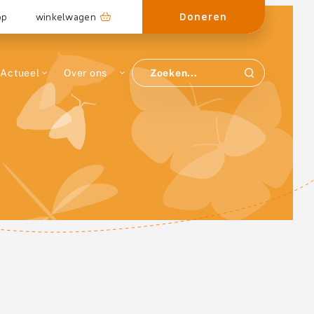
Doneren
op
winkelwagen
Actueel
Over ons