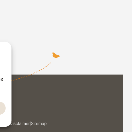
ng
ivacy
|
Disclaimer
|
Sitemap