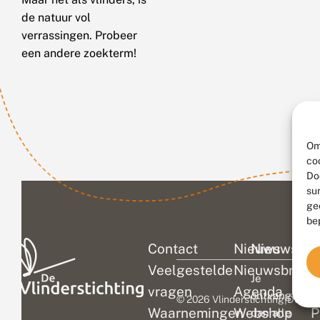
de natuur vol
verrassingen. Probeer
een andere zoekterm!
Om
co
Do
su
ge
be
Contact
Nieuws
Nieuwsbri
C
Veelgestelde
Nieuwsbrief
D
Je
vragen
Agenda
V
ontvangt
© 2026 Vlinderstichting
|
Duurza
Waarnemingen
Webshop
P
dan alle