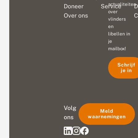
actualiteiten
Doneer
Service
D
over
Over ons
C
vlinders
en
libellen in
je
mailbox!
Schrijf
je in
Volg
Meld
ons
waarnemingen