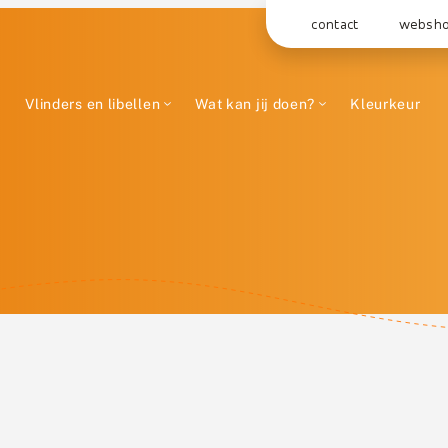
contact
websh
Vlinders en libellen
Wat kan jij doen?
Kleurkeur