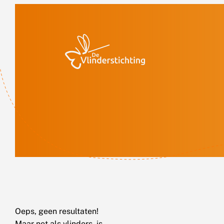
Doorgaan naar inhoud
Oeps, geen resultaten!
Maar net als vlinders, is