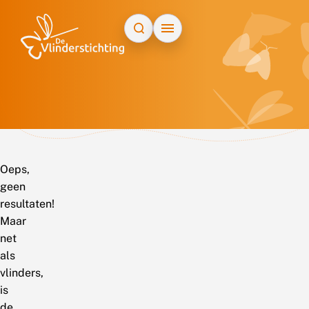
Doorgaan naar inhoud
Oeps,
geen
resultaten!
Maar
net
als
vlinders,
is
de