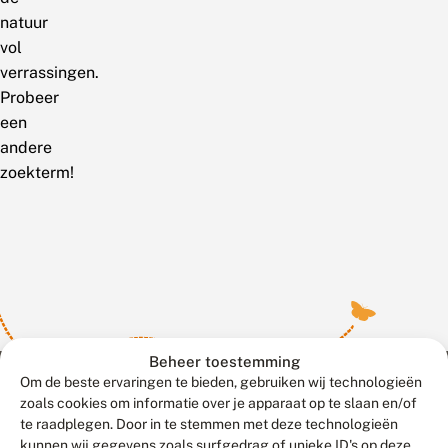
natuur
vol
verrassingen.
Probeer
een
andere
zoekterm!
Beheer toestemming
Om de beste ervaringen te bieden, gebruiken wij technologieën
zoals cookies om informatie over je apparaat op te slaan en/of
te raadplegen. Door in te stemmen met deze technologieën
Meld waarnemingen
© 2026 Vlinderstichting
kunnen wij gegevens zoals surfgedrag of unieke ID's op deze