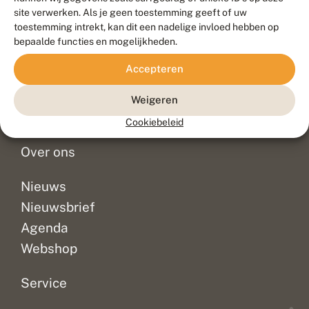
Duurzaam ontwikkeld door
Go2People
, ontworpen door
site verwerken. Als je geen toestemming geeft of uw
Blue Field Agency
toestemming intrekt, kan dit een nadelige invloed hebben op
Privacy
bepaalde functies en mogelijkheden.
Contact
Disclaimer
Accepteren
Sitemap
Veelgestelde vragen
Waarnemingen
Weigeren
Doneer
Cookiebeleid
Over ons
Nieuws
Nieuwsbrief
Agenda
Webshop
Service