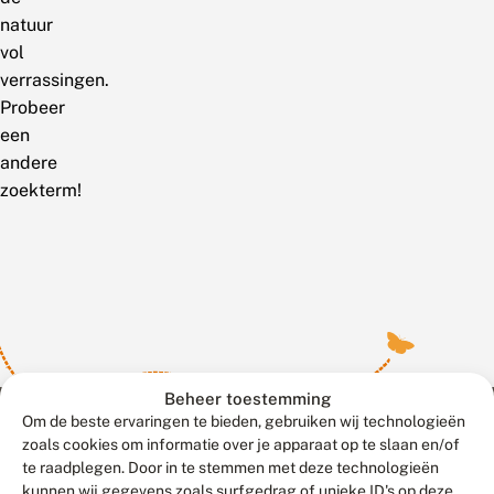
natuur
vol
verrassingen.
Probeer
een
andere
zoekterm!
Beheer toestemming
Om de beste ervaringen te bieden, gebruiken wij technologieën
zoals cookies om informatie over je apparaat op te slaan en/of
te raadplegen. Door in te stemmen met deze technologieën
Meld waarnemingen
© 2026 Vlinderstichting
kunnen wij gegevens zoals surfgedrag of unieke ID's op deze