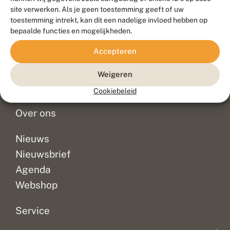
Duurzaam ontwikkeld door
Go2People
, ontworpen door
site verwerken. Als je geen toestemming geeft of uw
Blue Field Agency
toestemming intrekt, kan dit een nadelige invloed hebben op
Privacy
bepaalde functies en mogelijkheden.
Contact
Disclaimer
Accepteren
Sitemap
Veelgestelde vragen
Waarnemingen
Weigeren
Doneer
Cookiebeleid
Over ons
Nieuws
Nieuwsbrief
Agenda
Webshop
Service