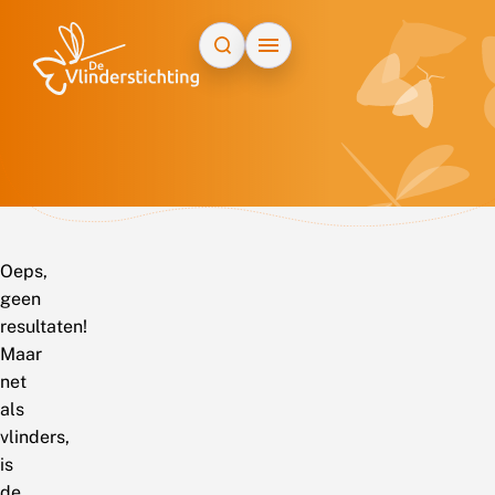
Doorgaan naar inhoud
Oeps,
geen
resultaten!
Maar
net
als
vlinders,
is
de