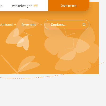
Doneren
op
winkelwagen
Actueel
Over ons