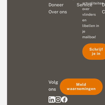
actualiteiten
Doneer
Service
D
over
Over ons
C
vlinders
en
libellen in
je
mailbox!
Schrijf
je in
Volg
Meld
ons
waarnemingen