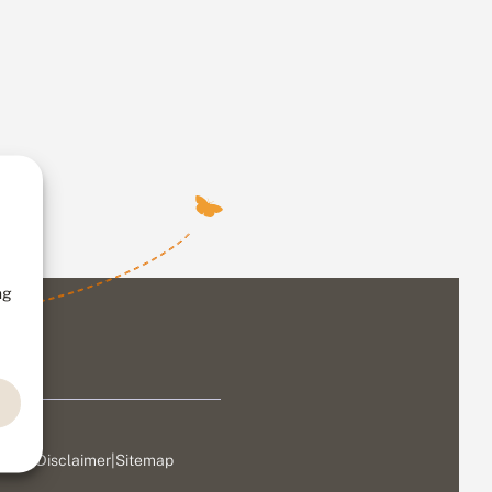
ng
ivacy
|
Disclaimer
|
Sitemap