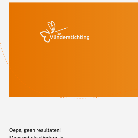
Doorgaan naar inhoud
Oeps, geen resultaten!
Maar net als vlinders, is