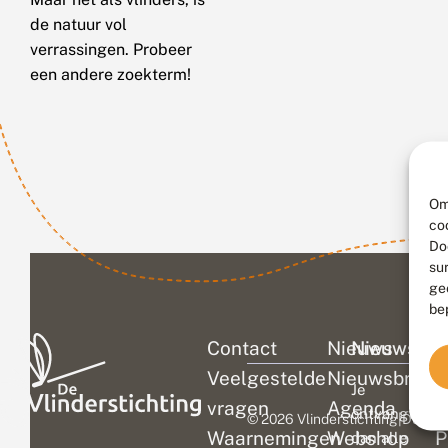
de natuur vol
verrassingen. Probeer
een andere zoekterm!
Om
co
Do
su
ge
be
Contact
Nieuws
Nieuwsbri
C
Veelgestelde
Nieuwsbrief
D
Je
vragen
Agenda
V
ontvangt
© 2026 Vlinderstichting
|
Duurza
Waarnemingen
Webshop
P
dan alle