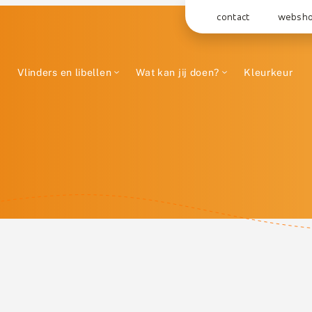
contact
websh
Vlinders en libellen
Wat kan jij doen?
Kleurkeur