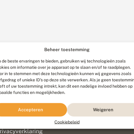
Beheer toestemming
 de beste ervaringen te bieden, gebruiken wij technologieën zoals
okies om informatie over je apparaat op te slaan en/of te raadplegen.
or in te stemmen met deze technologieën kunnen wij gegevens zoals
rfgedrag of unieke ID's op deze site verwerken. Als je geen toestemmi
eft of uw toestemming intrekt, kan dit een nadelige invloed hebben op
paalde functies en mogelijkheden.
ef
olofon
Accepteren
Weigeren
isclaimer
erantwoording
Cookiebeleid
am ontwikkeld door
Go2People
, ontworpen door
Blue Field Agency
|
Pr
rivacyverklaring