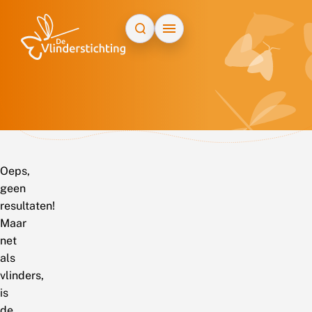
Doorgaan naar inhoud
Oeps,
geen
resultaten!
Maar
net
als
vlinders,
is
de