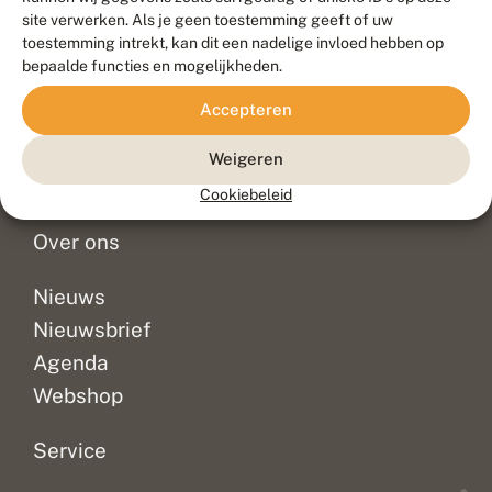
Duurzaam ontwikkeld door
Go2People
, ontworpen door
site verwerken. Als je geen toestemming geeft of uw
Blue Field Agency
toestemming intrekt, kan dit een nadelige invloed hebben op
Privacy
bepaalde functies en mogelijkheden.
Contact
Disclaimer
Accepteren
Sitemap
Veelgestelde vragen
Waarnemingen
Weigeren
Doneer
Cookiebeleid
Over ons
Nieuws
Nieuwsbrief
Agenda
Webshop
Service