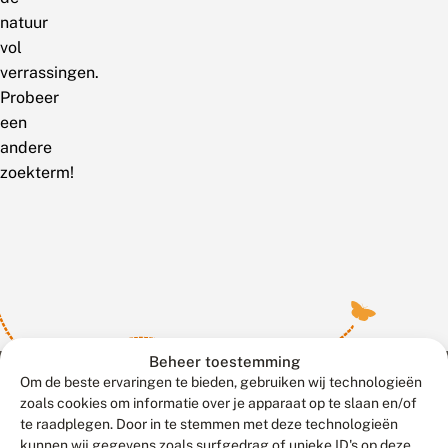
natuur
vol
verrassingen.
Probeer
een
andere
zoekterm!
Beheer toestemming
Om de beste ervaringen te bieden, gebruiken wij technologieën
zoals cookies om informatie over je apparaat op te slaan en/of
te raadplegen. Door in te stemmen met deze technologieën
Meld waarnemingen
© 2026 Vlinderstichting
kunnen wij gegevens zoals surfgedrag of unieke ID's op deze