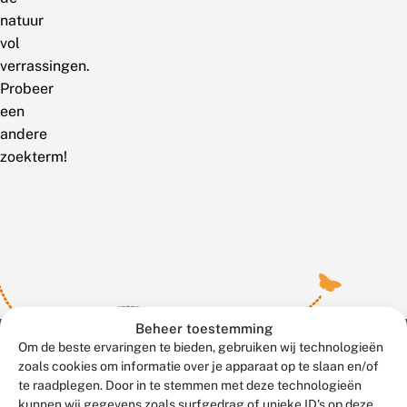
natuur
vol
verrassingen.
Probeer
een
andere
zoekterm!
Beheer toestemming
Om de beste ervaringen te bieden, gebruiken wij technologieën
zoals cookies om informatie over je apparaat op te slaan en/of
te raadplegen. Door in te stemmen met deze technologieën
Meld waarnemingen
© 2026 Vlinderstichting
kunnen wij gegevens zoals surfgedrag of unieke ID's op deze