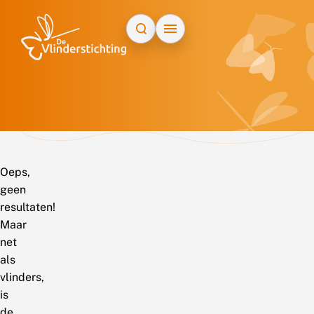
Doorgaan naar inhoud
Oeps,
geen
resultaten!
Maar
net
als
vlinders,
is
de