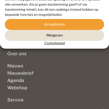
Duurzaam ontwikkeld door
Go2People
, ontworpen door
site verwerken. Als je geen toestemming geeft of uw
Blue Field Agency
toestemming intrekt, kan dit een nadelige invloed hebben op
Privacy
bepaalde functies en mogelijkheden.
Contact
Disclaimer
Accepteren
Sitemap
Veelgestelde vragen
Waarnemingen
Weigeren
Doneer
Cookiebeleid
Over ons
Nieuws
Nieuwsbrief
Agenda
Webshop
Service