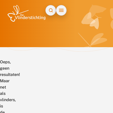
Doorgaan naar inhoud
Oeps,
geen
resultaten!
Maar
net
als
vlinders,
is
de