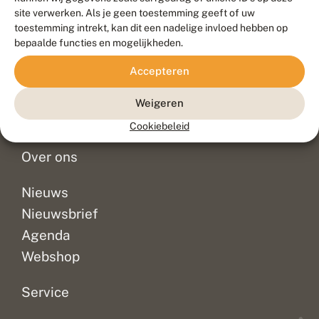
Duurzaam ontwikkeld door
Go2People
, ontworpen door
site verwerken. Als je geen toestemming geeft of uw
Blue Field Agency
toestemming intrekt, kan dit een nadelige invloed hebben op
Privacy
bepaalde functies en mogelijkheden.
Contact
Disclaimer
Accepteren
Sitemap
Veelgestelde vragen
Waarnemingen
Weigeren
Doneer
Cookiebeleid
Over ons
Nieuws
Nieuwsbrief
Agenda
Webshop
Service