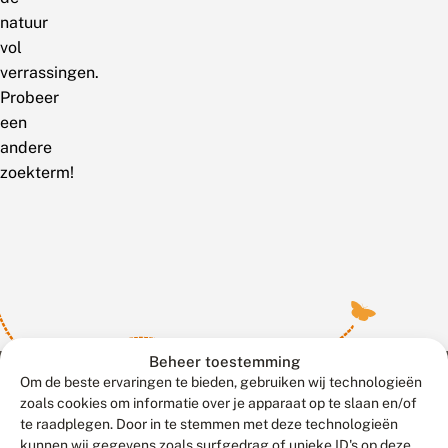
natuur
vol
verrassingen.
Probeer
een
andere
zoekterm!
Beheer toestemming
Om de beste ervaringen te bieden, gebruiken wij technologieën
zoals cookies om informatie over je apparaat op te slaan en/of
te raadplegen. Door in te stemmen met deze technologieën
Meld waarnemingen
© 2026 Vlinderstichting
kunnen wij gegevens zoals surfgedrag of unieke ID's op deze