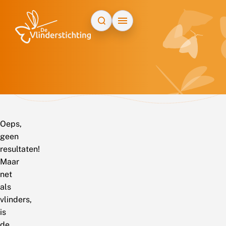
Doorgaan naar inhoud
Oeps,
geen
resultaten!
Maar
net
als
vlinders,
is
de