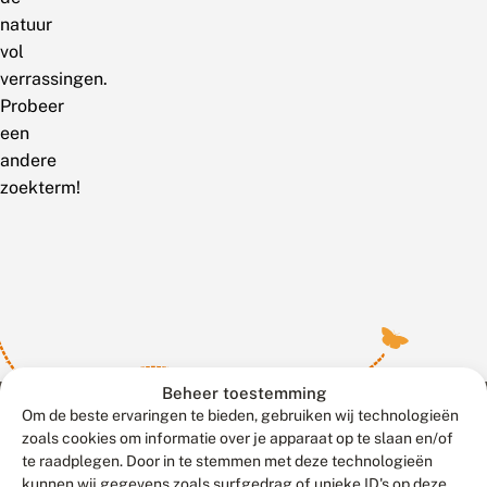
natuur
vol
verrassingen.
Probeer
een
andere
zoekterm!
Beheer toestemming
Om de beste ervaringen te bieden, gebruiken wij technologieën
zoals cookies om informatie over je apparaat op te slaan en/of
te raadplegen. Door in te stemmen met deze technologieën
Meld waarnemingen
© 2026 Vlinderstichting
kunnen wij gegevens zoals surfgedrag of unieke ID's op deze