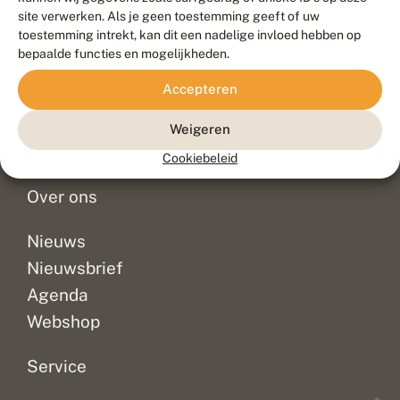
Duurzaam ontwikkeld door
Go2People
, ontworpen door
site verwerken. Als je geen toestemming geeft of uw
Blue Field Agency
toestemming intrekt, kan dit een nadelige invloed hebben op
Privacy
bepaalde functies en mogelijkheden.
Contact
Disclaimer
Accepteren
Sitemap
Veelgestelde vragen
Waarnemingen
Weigeren
Doneer
Cookiebeleid
Over ons
Nieuws
Nieuwsbrief
Agenda
Webshop
Service