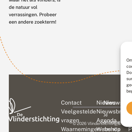
de natuur vol
verrassingen. Probeer
een andere zoekterm!
Om
co
Do
su
ge
be
Contact
Nieuws
Nieuwsbri
C
Veelgestelde
Nieuwsbrief
D
Je
vragen
Agenda
V
ontvangt
© 2026 Vlinderstichting
|
Duurza
Waarnemingen
Webshop
P
dan alle