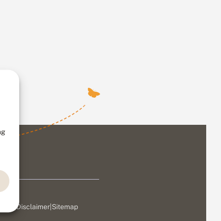
ng
ivacy
|
Disclaimer
|
Sitemap