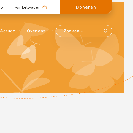
Doneren
op
winkelwagen
Actueel
Over ons