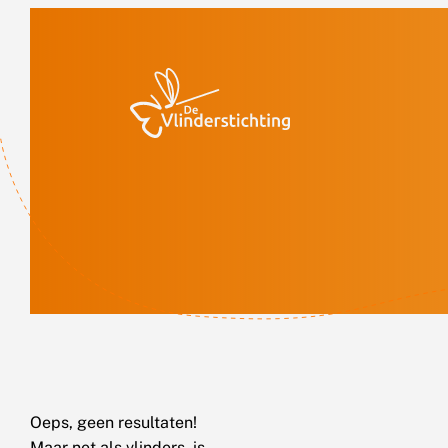
Doorgaan naar inhoud
Oeps, geen resultaten!
Maar net als vlinders, is