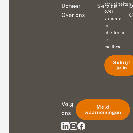
actualiteiten
Doneer
Service
D
over
Over ons
C
vlinders
en
libellen in
je
mailbox!
Schrijf
je in
Volg
Meld
ons
waarnemingen