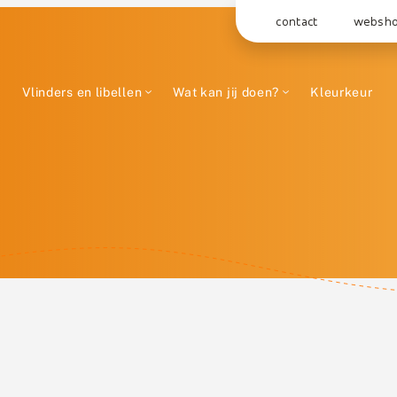
contact
websh
Vlinders en libellen
Wat kan jij doen?
Kleurkeur