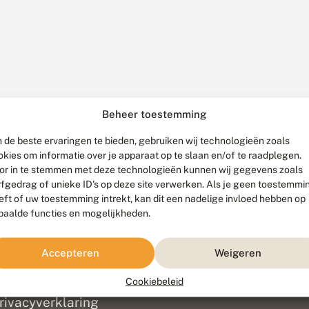
Beheer toestemming
 de beste ervaringen te bieden, gebruiken wij technologieën zoals
okies om informatie over je apparaat op te slaan en/of te raadplegen.
or in te stemmen met deze technologieën kunnen wij gegevens zoals
rfgedrag of unieke ID's op deze site verwerken. Als je geen toestemmi
eft of uw toestemming intrekt, kan dit een nadelige invloed hebben op
paalde functies en mogelijkheden.
ef
olofon
Accepteren
Weigeren
isclaimer
erantwoording
Cookiebeleid
am ontwikkeld door
Go2People
, ontworpen door
Blue Field Agency
|
Pr
rivacyverklaring