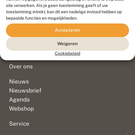
Duurzaam ontwikkeld door
Go2People
, ontworpen door
site verwerken. Als je geen toestemming geeft of uw
Blue Field Agency
toestemming intrekt, kan dit een nadelige invloed hebben op
Privacy
bepaalde functies en mogelijkheden.
Contact
Disclaimer
Accepteren
Sitemap
Veelgestelde vragen
Waarnemingen
Weigeren
Doneer
Cookiebeleid
Over ons
Nieuws
Nieuwsbrief
Agenda
Webshop
Service