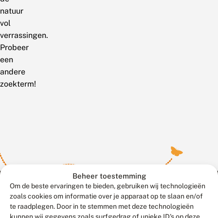
natuur
vol
verrassingen.
Probeer
een
andere
zoekterm!
Beheer toestemming
Om de beste ervaringen te bieden, gebruiken wij technologieën
zoals cookies om informatie over je apparaat op te slaan en/of
te raadplegen. Door in te stemmen met deze technologieën
Meld waarnemingen
© 2026 Vlinderstichting
kunnen wij gegevens zoals surfgedrag of unieke ID's op deze