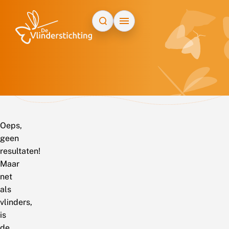
Doorgaan naar inhoud
Oeps,
geen
resultaten!
Maar
net
als
vlinders,
is
de