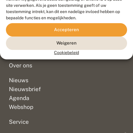
Duurzaam ontwikkeld door
Go2People
, ontworpen door
site verwerken. Als je geen toestemming geeft of uw
Blue Field Agency
toestemming intrekt, kan dit een nadelige invloed hebben op
Privacy
bepaalde functies en mogelijkheden.
Contact
Disclaimer
Accepteren
Sitemap
Veelgestelde vragen
Waarnemingen
Weigeren
Doneer
Cookiebeleid
Over ons
Nieuws
Nieuwsbrief
Agenda
Webshop
Service