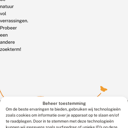
natuur
vol
verrassingen.
Probeer
een
andere
zoekterm!
Beheer toestemming
Om de beste ervaringen te bieden, gebruiken wij technologieën
zoals cookies om informatie over je apparaat op te slaan en/of
te raadplegen. Door in te stemmen met deze technologieën
Meld waarnemingen
© 2026 Vlinderstichting
kunnen wij gegevens zoals surfgedrag of unieke ID's op deze