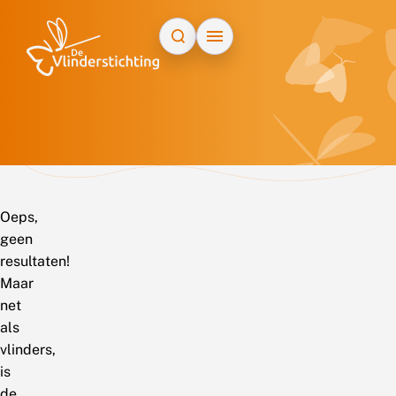
Doorgaan naar inhoud
Oeps,
geen
resultaten!
Maar
net
als
vlinders,
is
de