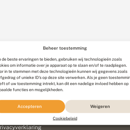
Beheer toestemming
 de beste ervaringen te bieden, gebruiken wij technologieën zoals
okies om informatie over je apparaat op te slaan en/of te raadplegen.
or in te stemmen met deze technologieën kunnen wij gegevens zoals
rfgedrag of unieke ID's op deze site verwerken. Als je geen toestemmi
eft of uw toestemming intrekt, kan dit een nadelige invloed hebben op
paalde functies en mogelijkheden.
ef
olofon
Accepteren
Weigeren
isclaimer
erantwoording
Cookiebeleid
am ontwikkeld door
Go2People
, ontworpen door
Blue Field Agency
|
Pr
rivacyverklaring