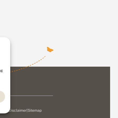
ng
ivacy
|
Disclaimer
|
Sitemap