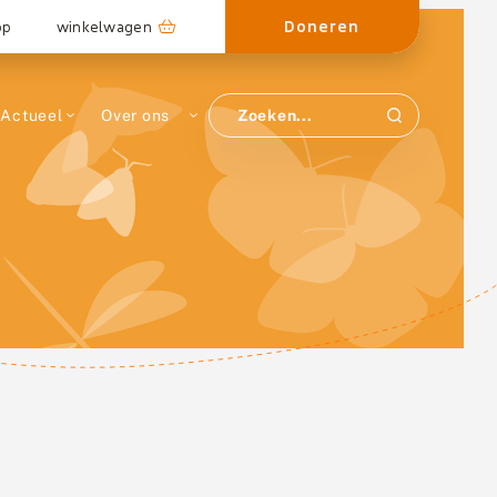
Doneren
op
winkelwagen
Actueel
Over ons