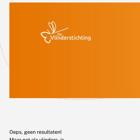
Doorgaan naar inhoud
Oeps, geen resultaten!
Maar net als vlinders, is