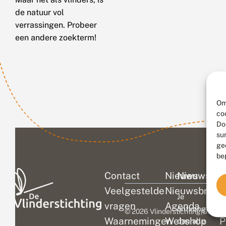
de natuur vol
verrassingen. Probeer
een andere zoekterm!
Om
co
Do
su
ge
be
Contact
Nieuws
Nieuwsbri
C
Veelgestelde
Nieuwsbrief
D
Je
vragen
Agenda
V
ontvangt
© 2026 Vlinderstichting
|
Duurza
Waarnemingen
Webshop
P
dan alle