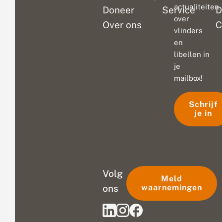
actualiteiten
Doneer
Service
D
over
Over ons
C
vlinders
en
libellen in
je
mailbox!
Schrijf
je in
Volg
Meld
ons
waarnemingen