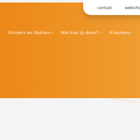
contact
websh
Vlinders en libellen
Wat kan jij doen?
Kleurkeur