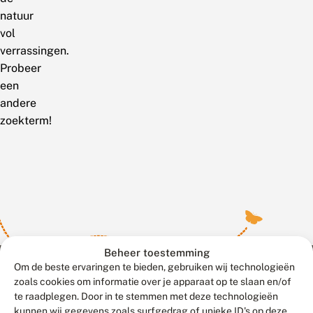
natuur
vol
verrassingen.
Probeer
een
andere
zoekterm!
Beheer toestemming
Om de beste ervaringen te bieden, gebruiken wij technologieën
zoals cookies om informatie over je apparaat op te slaan en/of
te raadplegen. Door in te stemmen met deze technologieën
Meld waarnemingen
© 2026 Vlinderstichting
kunnen wij gegevens zoals surfgedrag of unieke ID's op deze