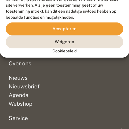
Duurzaam ontwikkeld door
Go2People
, ontworpen door
site verwerken. Als je geen toestemming geeft of uw
Blue Field Agency
toestemming intrekt, kan dit een nadelige invloed hebben op
Privacy
bepaalde functies en mogelijkheden.
Contact
Disclaimer
Accepteren
Sitemap
Veelgestelde vragen
Waarnemingen
Weigeren
Doneer
Cookiebeleid
Over ons
Nieuws
Nieuwsbrief
Agenda
Webshop
Service