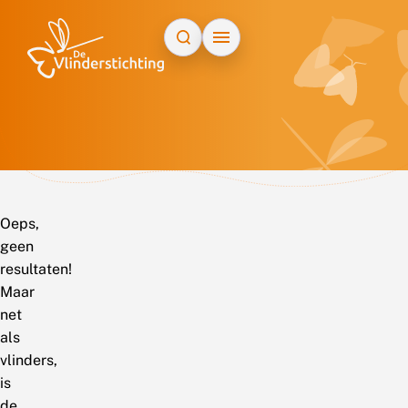
Doorgaan naar inhoud
Oeps,
geen
resultaten!
Maar
net
als
vlinders,
is
de