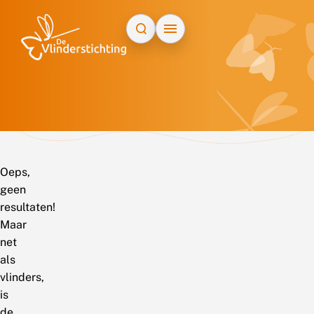
Doorgaan naar inhoud
Oeps,
geen
resultaten!
Maar
net
als
vlinders,
is
de