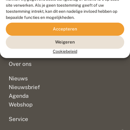
Duurzaam ontwikkeld door
Go2People
, ontworpen door
site verwerken. Als je geen toestemming geeft of uw
Blue Field Agency
toestemming intrekt, kan dit een nadelige invloed hebben op
Privacy
bepaalde functies en mogelijkheden.
Contact
Disclaimer
Accepteren
Sitemap
Veelgestelde vragen
Waarnemingen
Weigeren
Doneer
Cookiebeleid
Over ons
Nieuws
Nieuwsbrief
Agenda
Webshop
Service