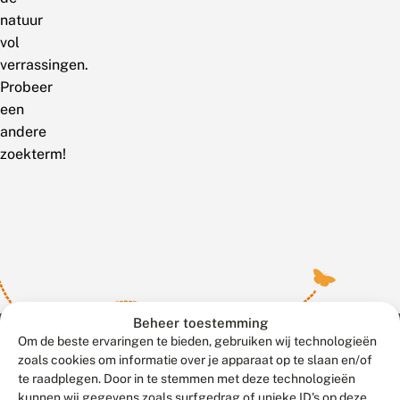
natuur
vol
verrassingen.
Probeer
een
andere
zoekterm!
Beheer toestemming
Om de beste ervaringen te bieden, gebruiken wij technologieën
zoals cookies om informatie over je apparaat op te slaan en/of
te raadplegen. Door in te stemmen met deze technologieën
Meld waarnemingen
© 2026 Vlinderstichting
kunnen wij gegevens zoals surfgedrag of unieke ID's op deze