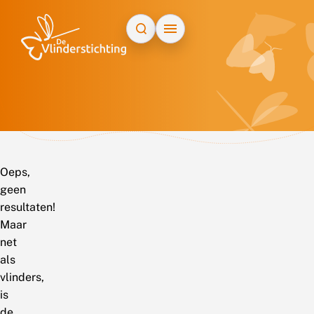
Doorgaan naar inhoud
Oeps,
geen
resultaten!
Maar
net
als
vlinders,
is
de