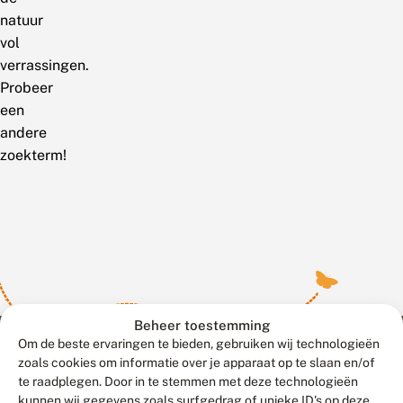
natuur
vol
verrassingen.
Probeer
een
andere
zoekterm!
Beheer toestemming
Om de beste ervaringen te bieden, gebruiken wij technologieën
zoals cookies om informatie over je apparaat op te slaan en/of
te raadplegen. Door in te stemmen met deze technologieën
Meld waarnemingen
© 2026 Vlinderstichting
kunnen wij gegevens zoals surfgedrag of unieke ID's op deze