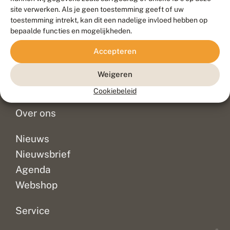
Duurzaam ontwikkeld door
Go2People
, ontworpen door
site verwerken. Als je geen toestemming geeft of uw
Blue Field Agency
toestemming intrekt, kan dit een nadelige invloed hebben op
Privacy
bepaalde functies en mogelijkheden.
Contact
Disclaimer
Accepteren
Sitemap
Veelgestelde vragen
Waarnemingen
Weigeren
Doneer
Cookiebeleid
Over ons
Nieuws
Nieuwsbrief
Agenda
Webshop
Service