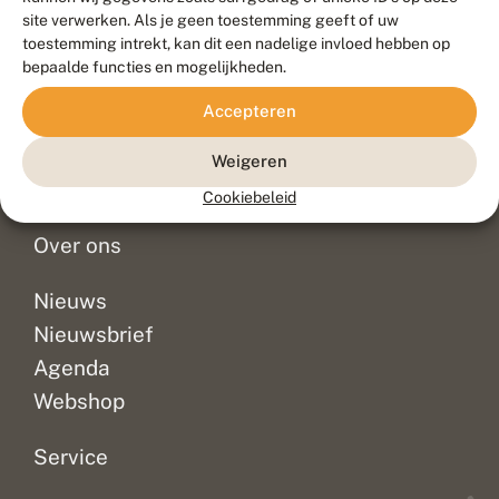
Duurzaam ontwikkeld door
Go2People
, ontworpen door
site verwerken. Als je geen toestemming geeft of uw
Blue Field Agency
toestemming intrekt, kan dit een nadelige invloed hebben op
Privacy
bepaalde functies en mogelijkheden.
Contact
Disclaimer
Accepteren
Sitemap
Veelgestelde vragen
Waarnemingen
Weigeren
Doneer
Cookiebeleid
Over ons
Nieuws
Nieuwsbrief
Agenda
Webshop
Service