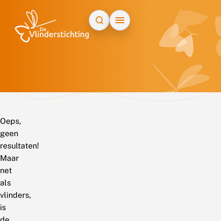
Doorgaan naar inhoud
Oeps,
geen
resultaten!
Maar
net
als
vlinders,
is
de