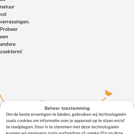
natuur
vol
verrassingen.
Probeer
een
andere
zoekterm!
Beheer toestemming
Om de beste ervaringen te bieden, gebruiken wij technologieën
zoals cookies om informatie over je apparaat op te slaan en/of
te raadplegen. Door in te stemmen met deze technologieën
Meld waarnemingen
© 2026 Vlinderstichting
kunnen wij gegevens zoals surfgedrag of unieke ID's op deze