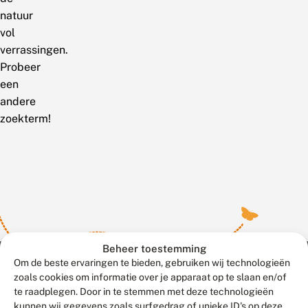
natuur
vol
verrassingen.
Probeer
een
andere
zoekterm!
Beheer toestemming
Om de beste ervaringen te bieden, gebruiken wij technologieën
zoals cookies om informatie over je apparaat op te slaan en/of
te raadplegen. Door in te stemmen met deze technologieën
Meld waarnemingen
© 2026 Vlinderstichting
kunnen wij gegevens zoals surfgedrag of unieke ID's op deze