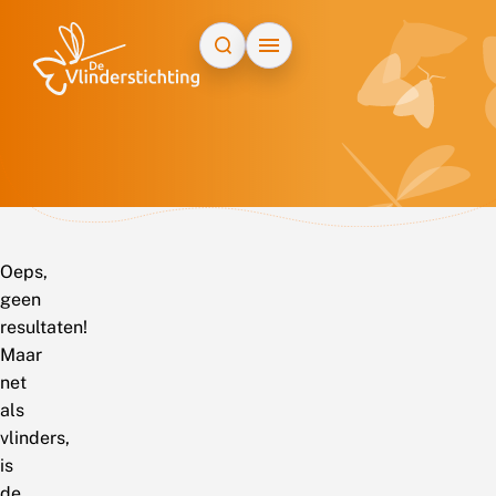
Doorgaan naar inhoud
Oeps,
geen
resultaten!
Maar
net
als
vlinders,
is
de