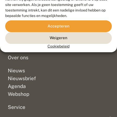
Duurzaam ontwikkeld door
Go2People
, ontworpen door
site verwerken. Als je geen toestemming geeft of uw
Blue Field Agency
toestemming intrekt, kan dit een nadelige invloed hebben op
Privacy
bepaalde functies en mogelijkheden.
Contact
Disclaimer
Accepteren
Sitemap
Veelgestelde vragen
Waarnemingen
Weigeren
Doneer
Cookiebeleid
Over ons
Nieuws
Nieuwsbrief
Agenda
Webshop
Service