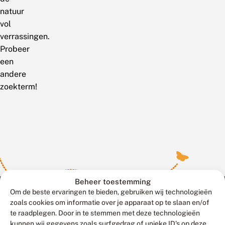
natuur
vol
verrassingen.
Probeer
een
andere
zoekterm!
Beheer toestemming
Om de beste ervaringen te bieden, gebruiken wij technologieën
zoals cookies om informatie over je apparaat op te slaan en/of
te raadplegen. Door in te stemmen met deze technologieën
Meld waarnemingen
© 2026 Vlinderstichting
kunnen wij gegevens zoals surfgedrag of unieke ID's op deze