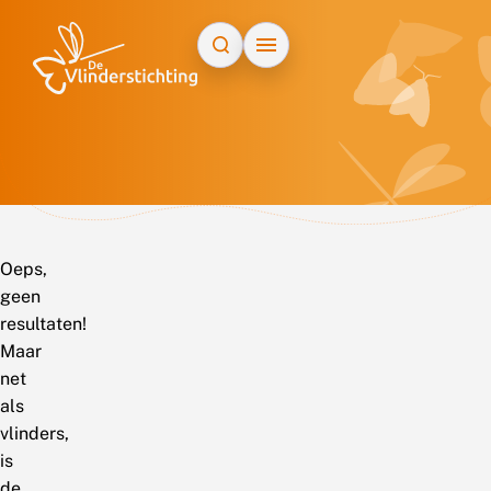
Doorgaan naar inhoud
Oeps,
geen
resultaten!
Maar
net
als
vlinders,
is
de