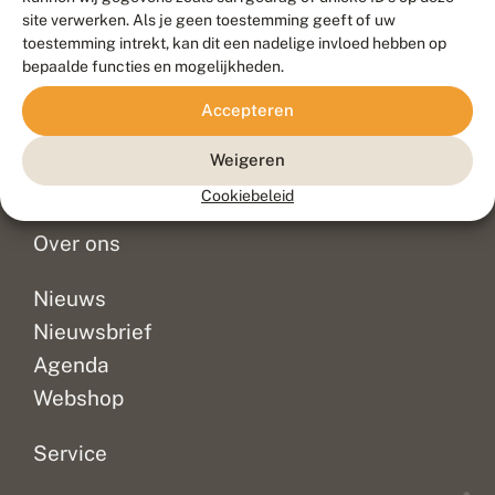
Duurzaam ontwikkeld door
Go2People
, ontworpen door
site verwerken. Als je geen toestemming geeft of uw
Blue Field Agency
toestemming intrekt, kan dit een nadelige invloed hebben op
Privacy
bepaalde functies en mogelijkheden.
Contact
Disclaimer
Accepteren
Sitemap
Veelgestelde vragen
Waarnemingen
Weigeren
Doneer
Cookiebeleid
Over ons
Nieuws
Nieuwsbrief
Agenda
Webshop
Service