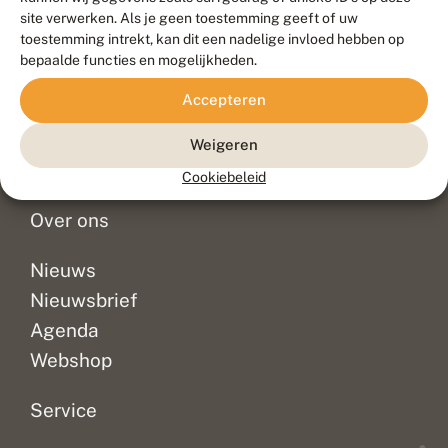
Duurzaam ontwikkeld door
Go2People
, ontworpen door
site verwerken. Als je geen toestemming geeft of uw
Blue Field Agency
toestemming intrekt, kan dit een nadelige invloed hebben op
Privacy
bepaalde functies en mogelijkheden.
Contact
Disclaimer
Accepteren
Sitemap
Veelgestelde vragen
Waarnemingen
Weigeren
Doneer
Cookiebeleid
Over ons
Nieuws
Nieuwsbrief
Agenda
Webshop
Service