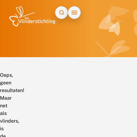
Doorgaan naar inhoud
Oeps,
geen
resultaten!
Maar
net
als
vlinders,
is
de