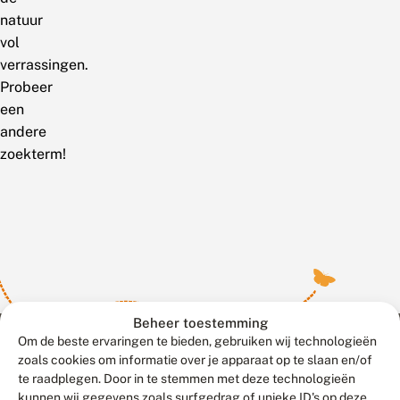
natuur
vol
verrassingen.
Probeer
een
andere
zoekterm!
Beheer toestemming
Om de beste ervaringen te bieden, gebruiken wij technologieën
zoals cookies om informatie over je apparaat op te slaan en/of
te raadplegen. Door in te stemmen met deze technologieën
Meld waarnemingen
© 2026 Vlinderstichting
kunnen wij gegevens zoals surfgedrag of unieke ID's op deze