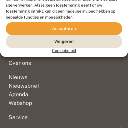
Duurzaam ontwikkeld door
Go2People
, ontworpen door
site verwerken. Als je geen toestemming geeft of uw
Blue Field Agency
toestemming intrekt, kan dit een nadelige invloed hebben op
Privacy
bepaalde functies en mogelijkheden.
Contact
Disclaimer
Accepteren
Sitemap
Veelgestelde vragen
Waarnemingen
Weigeren
Doneer
Cookiebeleid
Over ons
Nieuws
Nieuwsbrief
Agenda
Webshop
Service