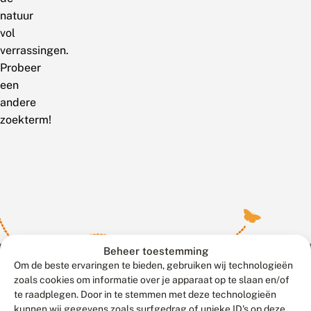
natuur
vol
verrassingen.
Probeer
een
andere
zoekterm!
Beheer toestemming
Om de beste ervaringen te bieden, gebruiken wij technologieën
zoals cookies om informatie over je apparaat op te slaan en/of
te raadplegen. Door in te stemmen met deze technologieën
Meld waarnemingen
© 2026 Vlinderstichting
kunnen wij gegevens zoals surfgedrag of unieke ID's op deze