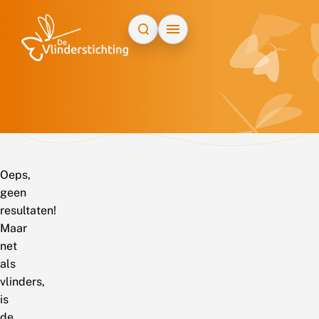
Doorgaan naar inhoud
Oeps,
geen
resultaten!
Maar
net
als
vlinders,
is
de