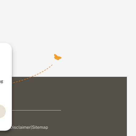
ng
ivacy
|
Disclaimer
|
Sitemap