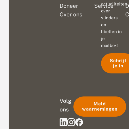
actualiteiten
Doneer
Service
D
over
Over ons
C
vlinders
en
libellen in
je
mailbox!
Schrijf
je in
Volg
Meld
ons
waarnemingen