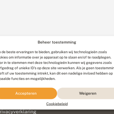
Beheer toestemming
 de beste ervaringen te bieden, gebruiken wij technologieën zoals
okies om informatie over je apparaat op te slaan en/of te raadplegen.
or in te stemmen met deze technologieën kunnen wij gegevens zoals
rfgedrag of unieke ID's op deze site verwerken. Als je geen toestemmi
eft of uw toestemming intrekt, kan dit een nadelige invloed hebben op
paalde functies en mogelijkheden.
ef
olofon
Accepteren
Weigeren
isclaimer
erantwoording
Cookiebeleid
am ontwikkeld door
Go2People
, ontworpen door
Blue Field Agency
|
Pr
rivacyverklaring