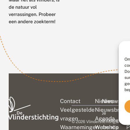
de natuur vol
verrassingen. Probeer
een andere zoekterm!
Om
co
Do
su
ge
be
Contact
Nieuws
Nieuwsbri
C
Veelgestelde
Nieuwsbrief
D
Je
vragen
Agenda
V
ontvangt
© 2026 Vlinderstichting
|
Duurza
Waarnemingen
Webshop
P
dan alle