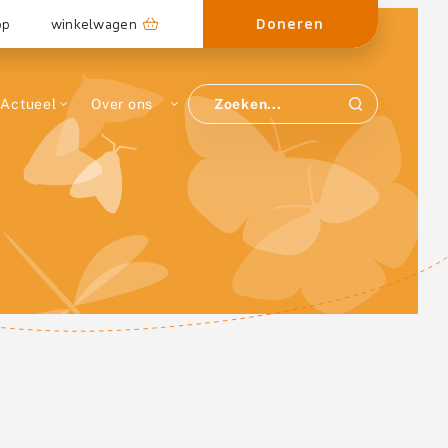
Doneren
op
winkelwagen
Actueel
Over ons