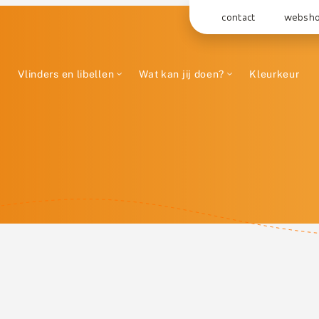
contact
websh
Vlinders en libellen
Wat kan jij doen?
Kleurkeur