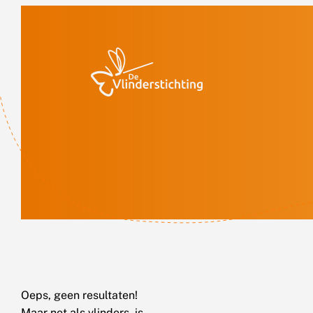
Doorgaan naar inhoud
Oeps, geen resultaten!
Maar net als vlinders, is