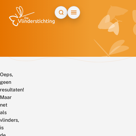
Doorgaan naar inhoud
Oeps,
geen
resultaten!
Maar
net
als
vlinders,
is
de