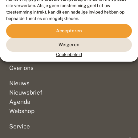
Duurzaam ontwikkeld door
Go2People
, ontworpen door
site verwerken. Als je geen toestemming geeft of uw
Blue Field Agency
toestemming intrekt, kan dit een nadelige invloed hebben op
Privacy
bepaalde functies en mogelijkheden.
Contact
Disclaimer
Accepteren
Sitemap
Veelgestelde vragen
Waarnemingen
Weigeren
Doneer
Cookiebeleid
Over ons
Nieuws
Nieuwsbrief
Agenda
Webshop
Service