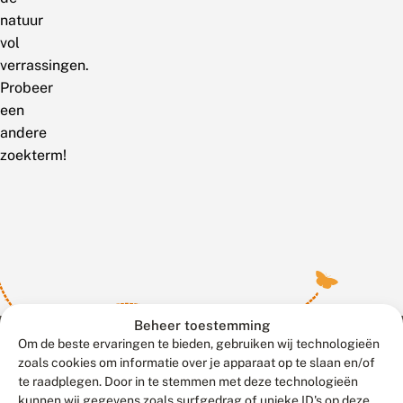
natuur
vol
verrassingen.
Probeer
een
andere
zoekterm!
Beheer toestemming
Om de beste ervaringen te bieden, gebruiken wij technologieën
zoals cookies om informatie over je apparaat op te slaan en/of
te raadplegen. Door in te stemmen met deze technologieën
Meld waarnemingen
© 2026 Vlinderstichting
kunnen wij gegevens zoals surfgedrag of unieke ID's op deze