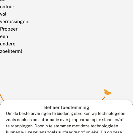
natuur
vol
verrassingen.
Probeer
een
andere
zoekterm!
Beheer toestemming
Om de beste ervaringen te bieden, gebruiken wij technologieën
zoals cookies om informatie over je apparaat op te slaan en/of
te raadplegen. Door in te stemmen met deze technologieën
Meld waarnemingen
© 2026 Vlinderstichting
kunnen wij gegevens zoals surfgedrag of unieke ID's op deze