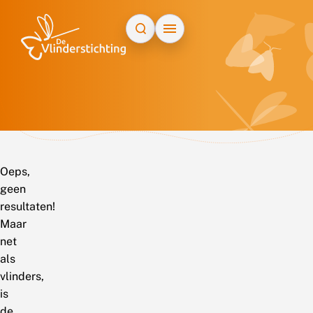
Doorgaan naar inhoud
Oeps,
geen
resultaten!
Maar
net
als
vlinders,
is
de