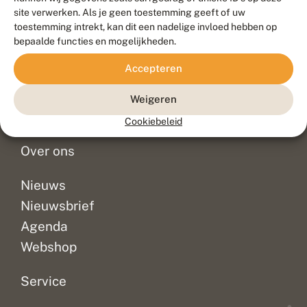
Duurzaam ontwikkeld door
Go2People
, ontworpen door
site verwerken. Als je geen toestemming geeft of uw
Blue Field Agency
toestemming intrekt, kan dit een nadelige invloed hebben op
Privacy
bepaalde functies en mogelijkheden.
Contact
Disclaimer
Accepteren
Sitemap
Veelgestelde vragen
Waarnemingen
Weigeren
Doneer
Cookiebeleid
Over ons
Nieuws
Nieuwsbrief
Agenda
Webshop
Service